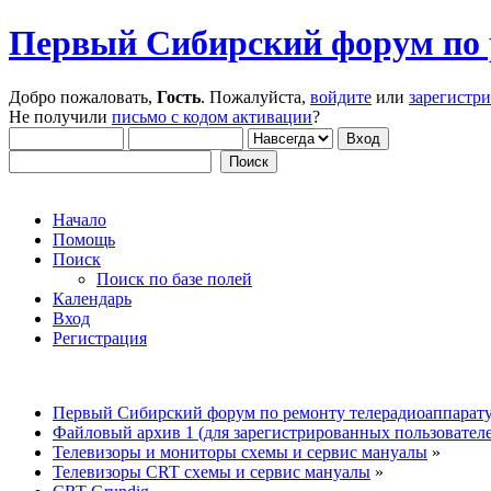
Первый Сибирский форум по 
Добро пожаловать,
Гость
. Пожалуйста,
войдите
или
зарегистр
Не получили
письмо с кодом активации
?
Начало
Помощь
Поиск
Поиск по базе полей
Календарь
Вход
Регистрация
Первый Сибирский форум по ремонту телерадиоаппарат
Файловый архив 1 (для зарегистрированных пользовател
Телевизоры и мониторы схемы и сервис мануалы
»
Телевизоры CRT схемы и сервис мануалы
»