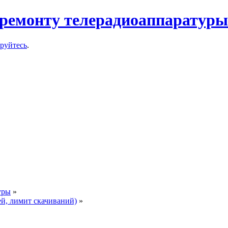
ремонту телерадиоаппаратуры
ируйтесь
.
уры
»
ей, лимит скачиваний)
»