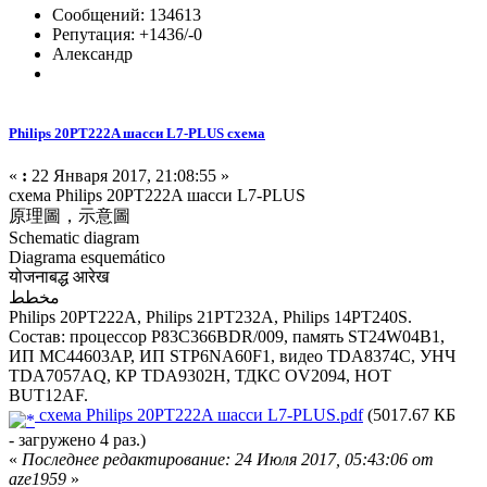
Сообщений: 134613
Репутация: +1436/-0
Александр
Philips 20PT222A шасси L7-PLUS схема
«
:
22 Января 2017, 21:08:55 »
схема Philips 20PT222A шасси L7-PLUS
原理圖，示意圖
Schematic diagram
Diagrama esquemático
योजनाबद्ध आरेख
مخطط
Philips 20PT222A, Philips 21PT232A, Philips 14PT240S.
Состав: процессор P83C366BDR/009, память ST24W04B1,
ИП MC44603AP, ИП STP6NA60F1, видео TDA8374C, УНЧ
TDA7057AQ, КР TDA9302H, ТДКС OV2094, HOT
BUT12AF.
схема Philips 20PT222A шасси L7-PLUS.pdf
(5017.67 КБ
- загружено 4 раз.)
«
Последнее редактирование: 24 Июля 2017, 05:43:06 от
aze1959
»