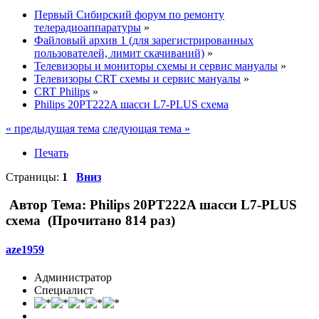
Первый Сибирский форум по ремонту
телерадиоаппаратуры
»
Файловый архив 1 (для зарегистрированных
пользователей, лимит скачиваний)
»
Телевизоры и мониторы схемы и сервис мануалы
»
Телевизоры CRT схемы и сервис мануалы
»
CRT Philips
»
Philips 20PT222A шасси L7-PLUS схема
« предыдущая тема
следующая тема »
Печать
Страницы:
1
Вниз
Автор
Тема: Philips 20PT222A шасси L7-PLUS
схема (Прочитано 814 раз)
aze1959
Администратор
Специалист