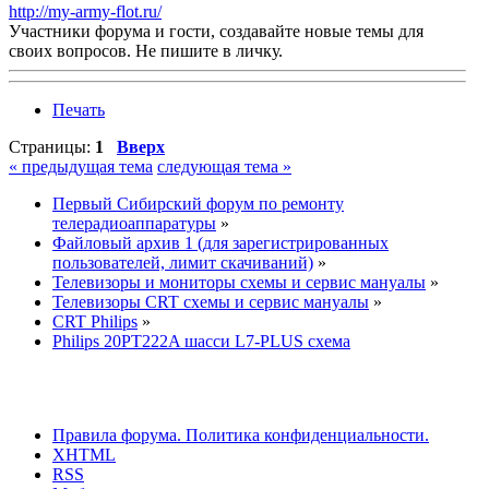
http://my-army-flot.ru/
Участники форума и гости, создавайте новые темы для
своих вопросов. Не пишите в личку.
Печать
Страницы:
1
Вверх
« предыдущая тема
следующая тема »
Первый Сибирский форум по ремонту
телерадиоаппаратуры
»
Файловый архив 1 (для зарегистрированных
пользователей, лимит скачиваний)
»
Телевизоры и мониторы схемы и сервис мануалы
»
Телевизоры CRT схемы и сервис мануалы
»
CRT Philips
»
Philips 20PT222A шасси L7-PLUS схема
Правила форума.
Политика конфиденциальности.
XHTML
RSS