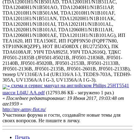
(TDA12001H1/N1B501AD, TDA12001H1/N1B511AC,
TDA12040H1/N1B501AO, TDA12040H1/N1B511AP,
TDA12010H1/N1B501AM, TDA12010H1/N1B101AF,
TDA12011H1/N1B511AN, TDA12020H1/N1B101AK,
TDA12020H1/N1B101AI, TDA12021H1/N1B101AL,
TDA12020H1/N1B101AJ, TDA12060H1/N1B111AH,
TDA12060H1/N1B001AE, TDA12011H1/N1B101AG), ИП
TEA1620, ИП TEA1506T, ИП FQPF9N50 (FQPF7N80,
STP10NK8QZPF), HOT BU4508DX ( BU2725DX), ПК
TDA6108AJF, УНЧ TDA8925J, УНЧ TDA2616Q, ТДКС
JF0501-21835B (JF0501-85021B, JF0501-21836B, JF0501-
21140B, JF0501-85020B, JF0501-2153B, JF0501-21133B,
JF0501-2136B, JF0501-2135B, JF0501-2601B, JF0501-2133B),
тюнер UV1316E/A I-4 (UR1316/A I-3, TEDE9-703A, TEDH9-
305A, UV1356A/A I G-3, UV1356A/A I G-3).
схема и сервис мануал на английском Philips 25HT5541
шасси L04U AA.pdf
(12793.86 КБ - загружено 1 раз.)
«
Последнее редактирование: 19 Июня 2017, 19:03:48 от
aze1959
»
http://my-army-flot.ru/
Участники форума и гости, создавайте новые темы для
своих вопросов. Не пишите в личку.
Печать