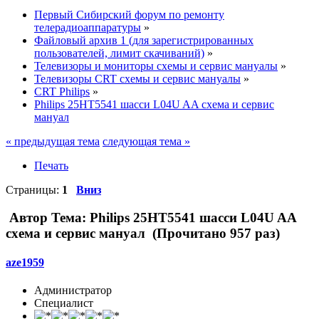
Первый Сибирский форум по ремонту
телерадиоаппаратуры
»
Файловый архив 1 (для зарегистрированных
пользователей, лимит скачиваний)
»
Телевизоры и мониторы схемы и сервис мануалы
»
Телевизоры CRT схемы и сервис мануалы
»
CRT Philips
»
Philips 25HT5541 шасси L04U AA схема и сервис
мануал
« предыдущая тема
следующая тема »
Печать
Страницы:
1
Вниз
Автор
Тема: Philips 25HT5541 шасси L04U AA
схема и сервис мануал (Прочитано 957 раз)
aze1959
Администратор
Специалист