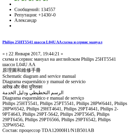
Сообщений: 134557
Репутация: +1430/-0
Александр
Philips 25HT5541 шасси L04U AA схема и сервис мануал
«
:
22 Января 2017, 19:44:21 »
схема и сервис мануал на английском Philips 25HT5541
шасси L04U AA
原理圖和維修手冊
Schematic diagram and service manual
Diagrama esquemático y manual de servicio
आरेख और सेवा पुस्तिका
الرسم التخطيطي ودليل الخدمة
Diagrama esquemático e manual de serviço
Philips 25HT5541, Philips 25PT5541­, Philips 28PW6441, Philips
28P­W6542, Philips 29HT4641, Philips 29PT4641, Philips 2­
9PT4643, Philips 29PT-5642, Philips 29PT5645­, Philips
29PT6456, Philips 29­PT6566, Philips 29PT6­542, Philips
32PW6542.
Состав: процессор TDA12000H1/N1B501AB