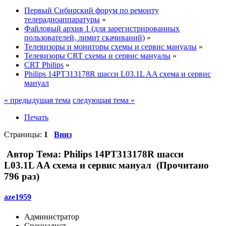
Первый Сибирский форум по ремонту
телерадиоаппаратуры
»
Файловый архив 1 (для зарегистрированных
пользователей, лимит скачиваний)
»
Телевизоры и мониторы схемы и сервис мануалы
»
Телевизоры CRT схемы и сервис мануалы
»
CRT Philips
»
Philips 14PT313178R шасси L03.1L AA схема и сервис
мануал
« предыдущая тема
следующая тема »
Печать
Страницы:
1
Вниз
Автор
Тема: Philips 14PT313178R шасси
L03.1L AA схема и сервис мануал (Прочитано
796 раз)
aze1959
Администратор
Специалист