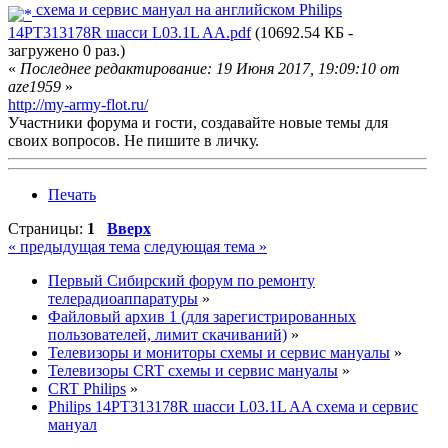
схема и сервис мануал на английском Philips
14PT313178R шасси L03.1L AA.pdf
(10692.54 КБ -
загружено 0 раз.)
«
Последнее редактирование: 19 Июня 2017, 19:09:10 от
aze1959
»
http://my-army-flot.ru/
Участники форума и гости, создавайте новые темы для
своих вопросов. Не пишите в личку.
Печать
Страницы:
1
Вверх
« предыдущая тема
следующая тема »
Первый Сибирский форум по ремонту
телерадиоаппаратуры
»
Файловый архив 1 (для зарегистрированных
пользователей, лимит скачиваний)
»
Телевизоры и мониторы схемы и сервис мануалы
»
Телевизоры CRT схемы и сервис мануалы
»
CRT Philips
»
Philips 14PT313178R шасси L03.1L AA схема и сервис
мануал