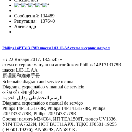
Сообщений: 134489
Репутация: +1376/-0
Александр
Philips 14PT313178R шасси L03.1L AA схема и сервис мануал
«
:
22 Января 2017, 18:55:45 »
схема и сервис мануал на английском Philips 14PT313178R
шасси L03.1L AA
原理圖和維修手冊
Schematic diagram and service manual
Diagrama esquemático y manual de servicio
आरेख और सेवा पुस्तिका
الرسم التخطيطي ودليل الخدمة
Diagrama esquemático e manual de serviço
Philips 14PT3131/78R, Philips 14PT4131/78R, Philips
20PT3331/78R, Philips 20PT4331/78R.
Состав: память M24C04, ИП TEA1506T, тюнер UV1336,
УНЧ TDA7522N, HOT BUT11APX, ТДКС JF0501-19255
(JF0501-19276), AN5829S, AN5891K.