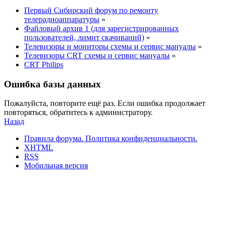
Первый Сибирский форум по ремонту
телерадиоаппаратуры
»
Файловый архив 1 (для зарегистрированных
пользователей, лимит скачиваний)
»
Телевизоры и мониторы схемы и сервис мануалы
»
Телевизоры CRT схемы и сервис мануалы
»
CRT Philips
Ошибка базы данных
Пожалуйста, повторите ещё раз. Если ошибка продолжает
повторяться, обратитесь к администратору.
Назад
Правила форума.
Политика конфиденциальности.
XHTML
RSS
Мобильная версия