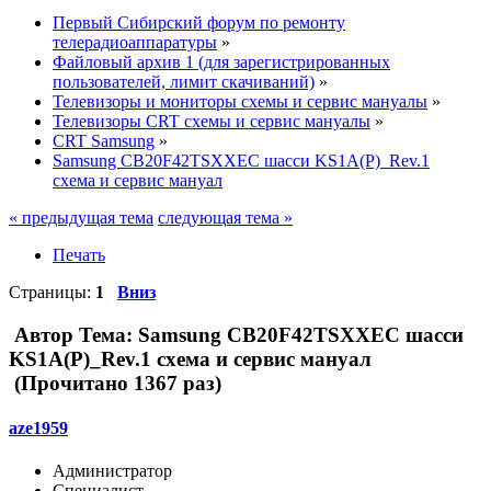
Первый Сибирский форум по ремонту
телерадиоаппаратуры
»
Файловый архив 1 (для зарегистрированных
пользователей, лимит скачиваний)
»
Телевизоры и мониторы схемы и сервис мануалы
»
Телевизоры CRT схемы и сервис мануалы
»
CRT Samsung
»
Samsung CB20F42TSXXEC шасси KS1A(P)_Rev.1
схема и сервис мануал
« предыдущая тема
следующая тема »
Печать
Страницы:
1
Вниз
Автор
Тема: Samsung CB20F42TSXXEC шасси
KS1A(P)_Rev.1 схема и сервис мануал
(Прочитано 1367 раз)
aze1959
Администратор
Специалист