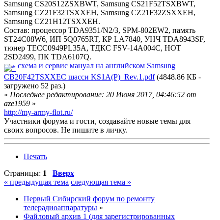
Samsung CS20S12ZSXBWT, Samsung CS21F52TSXBWT,
Samsung CZ21F32TSXXEH, Samsung CZ21F32ZSXXEH,
Samsung CZ21H12TSXXEH.
Состав: процессор TDA9351/N2/3, SPM-802EW2, память
ST24C08W6, ИП 5Q0765RT, КР LA7840, УНЧ TDA8943SF,
тюнер TECC0949PL35A, ТДКС FSV-14A004C, HOT
2SD2499, ПК TDA6107Q.
схема и сервис мануал на английском Samsung
CB20F42TSXXEC шасси KS1A(P)_Rev.1.pdf
(4848.86 КБ -
загружено 52 раз.)
«
Последнее редактирование: 20 Июня 2017, 04:46:52 от
aze1959
»
http://my-army-flot.ru/
Участники форума и гости, создавайте новые темы для
своих вопросов. Не пишите в личку.
Печать
Страницы:
1
Вверх
« предыдущая тема
следующая тема »
Первый Сибирский форум по ремонту
телерадиоаппаратуры
»
Файловый архив 1 (для зарегистрированных