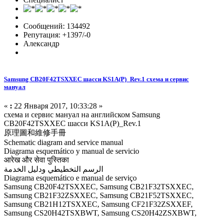
Сообщений: 134492
Репутация: +1397/-0
Александр
Samsung CB20F42TSXXEC шасси KS1A(P)_Rev.1 схема и сервис
мануал
«
:
22 Января 2017, 10:33:28 »
схема и сервис мануал на английском Samsung
CB20F42TSXXEC шасси KS1A(P)_Rev.1
原理圖和維修手冊
Schematic diagram and service manual
Diagrama esquemático y manual de servicio
आरेख और सेवा पुस्तिका
الرسم التخطيطي ودليل الخدمة
Diagrama esquemático e manual de serviço
Samsung CB20F42TSXXEC, Samsung CB21F32TSXXEC,
Samsung CB21F32ZSXXEC, Samsung CB21F52TSXXEC,
Samsung CB21H12TSXXEC, Samsung CF21F32ZSXXEF,
Samsung CS20H42TSXBWT, Samsung CS20H42ZSXBWT,