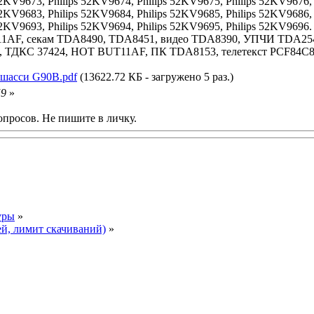
52KV9673, Philips 52KV9674, Philips 52KV9675, Philips 52KV9676,
52KV9683, Philips 52KV9684, Philips 52KV9685, Philips 52KV9686,
52KV9693, Philips 52KV9694, Philips 52KV9695, Philips 52KV9696.
T11AF, секам TDA8490, TDA8451, видео TDA8390, УПЧИ TDA25
ДКС 37424, HOT BUT11AF, ПК TDA8153, телетекст PCF84C81P/
 шасси G90B.pdf
(13622.72 КБ - загружено 5 раз.)
59
»
опросов. Не пишите в личку.
уры
»
ей, лимит скачиваний)
»