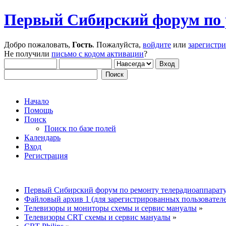
Первый Сибирский форум по 
Добро пожаловать,
Гость
. Пожалуйста,
войдите
или
зарегистр
Не получили
письмо с кодом активации
?
Начало
Помощь
Поиск
Поиск по базе полей
Календарь
Вход
Регистрация
Первый Сибирский форум по ремонту телерадиоаппарат
Файловый архив 1 (для зарегистрированных пользовател
Телевизоры и мониторы схемы и сервис мануалы
»
Телевизоры CRT схемы и сервис мануалы
»