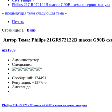
CRT Philips
»
Philips 21GR972122B шасси G90B схема и сервис мануал
« предыдущая тема
следующая тема »
Печать
Страницы:
1
Вниз
Автор
Тема: Philips 21GR972122B шасси G90B сх
aze1959
Администратор
Специалист
Сообщений: 134491
Репутация: +1377/-0
Александр
Philips 21GR972122B шасси G90B схема и сервис мануал