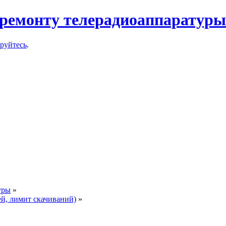
ремонту телерадиоаппаратуры
ируйтесь
.
уры
»
ей, лимит скачиваний)
»