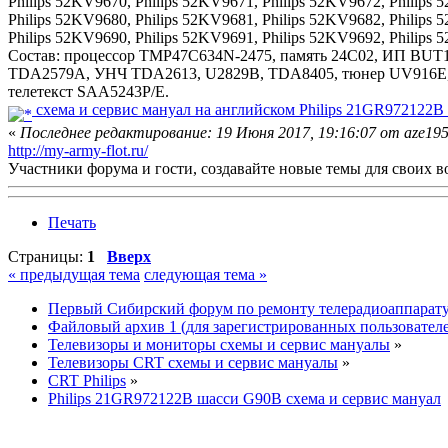
Philips 52KV9670, Philips 52KV9671, Philips 52KV9672, Philips 
Philips 52KV9680, Philips 52KV9681, Philips 52KV9682, Philips 
Philips 52KV9690, Philips 52KV9691, Philips 52KV9692, Philips 
Состав: процессор TMP47C634N-2475, память 24C02, ИП BU
TDA2579A, УНЧ TDA2613, U2829B, TDA8405, тюнер UV916E, Т
телетекст SAA5243P/E.
схема и сервис мануал на английском Philips 21GR972122B
«
Последнее редактирование: 19 Июня 2017, 19:16:07 от aze19
http://my-army-flot.ru/
Участники форума и гости, создавайте новые темы для своих в
Печать
Страницы:
1
Вверх
« предыдущая тема
следующая тема »
Первый Сибирский форум по ремонту телерадиоаппарат
Файловый архив 1 (для зарегистрированных пользовател
Телевизоры и мониторы схемы и сервис мануалы
»
Телевизоры CRT схемы и сервис мануалы
»
CRT Philips
»
Philips 21GR972122B шасси G90B схема и сервис мануал