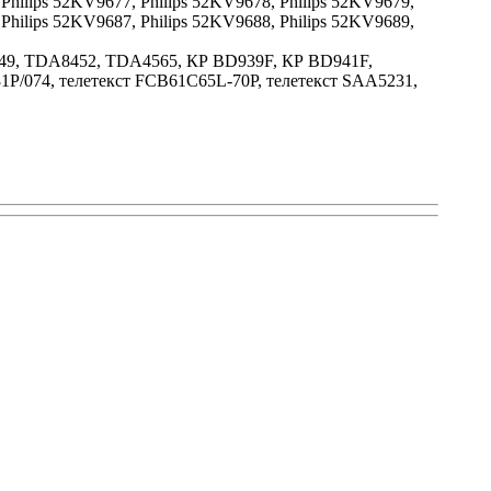
 Philips 52KV9677, Philips 52KV9678, Philips 52KV9679,
 Philips 52KV9687, Philips 52KV9688, Philips 52KV9689,
49, TDA8452, TDA4565, КР BD939F, КР BD941F,
074, телетекст FCB61C65L-70P, телетекст SAA5231,