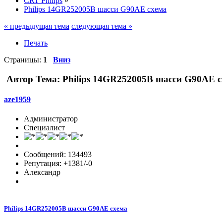
CRT Philips
»
Philips 14GR252005B шасси G90AE схема
« предыдущая тема
следующая тема »
Печать
Страницы:
1
Вниз
Автор
Тема: Philips 14GR252005B шасси G90AE с
aze1959
Администратор
Специалист
Сообщений: 134493
Репутация: +1381/-0
Александр
Philips 14GR252005B шасси G90AE схема