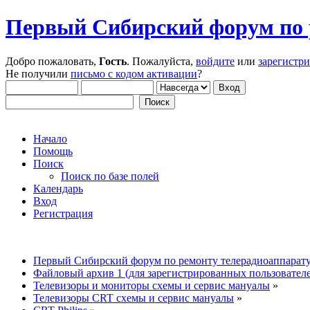
Первый Сибирский форум по 
Добро пожаловать,
Гость
. Пожалуйста,
войдите
или
зарегистр
Не получили
письмо с кодом активации
?
Начало
Помощь
Поиск
Поиск по базе полей
Календарь
Вход
Регистрация
Первый Сибирский форум по ремонту телерадиоаппарат
Файловый архив 1 (для зарегистрированных пользовател
Телевизоры и мониторы схемы и сервис мануалы
»
Телевизоры CRT схемы и сервис мануалы
»