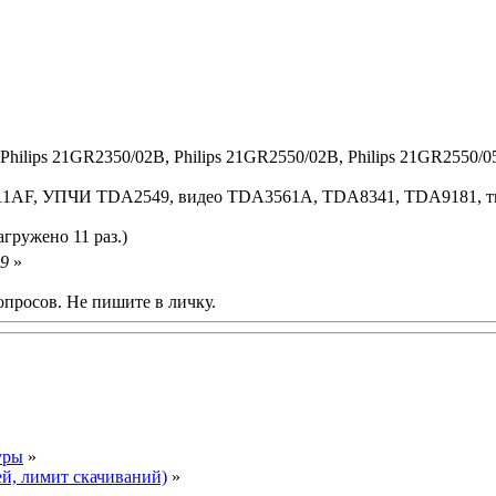
Philips 21GR2350/02B, Philips 21GR2550/02B, Philips 21GR2550/05
T11AF, УПЧИ TDA2549, видео TDA3561A, TDA8341, TDA9181, 
агружено 11 раз.)
59
»
опросов. Не пишите в личку.
уры
»
ей, лимит скачиваний)
»