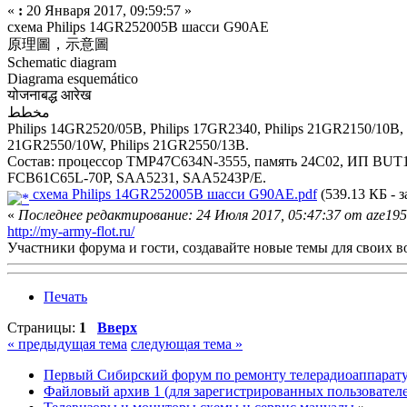
«
:
20 Января 2017, 09:59:57 »
схема Philips 14GR252005B шасси G90AE
原理圖，示意圖
Schematic diagram
Diagrama esquemático
योजनाबद्ध आरेख
مخطط
Philips 14GR2520/05B, Philips 17GR2340, Philips 21GR2150/10B, 
21GR2550/10W, Philips 21GR2550/13B.
Состав: процессор TMP47C634N-3555, память 24C02, ИП BU
FCB61C65L-70P, SAA5231, SAA5243P/E.
схема Philips 14GR252005B шасси G90AE.pdf
(539.13 КБ - з
«
Последнее редактирование: 24 Июля 2017, 05:47:37 от aze19
http://my-army-flot.ru/
Участники форума и гости, создавайте новые темы для своих в
Печать
Страницы:
1
Вверх
« предыдущая тема
следующая тема »
Первый Сибирский форум по ремонту телерадиоаппарат
Файловый архив 1 (для зарегистрированных пользовател