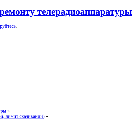
ремонту телерадиоаппаратуры
ируйтесь
.
уры
»
ей, лимит скачиваний)
»