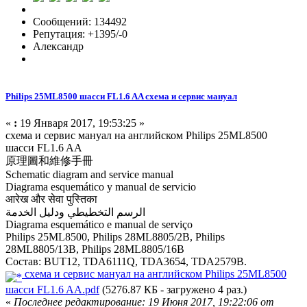
Сообщений: 134492
Репутация: +1395/-0
Александр
Philips 25ML8500 шасси FL1.6 AA схема и сервис мануал
«
:
19 Января 2017, 19:53:25 »
схема и сервис мануал на английском Philips 25ML8500
шасси FL1.6 AA
原理圖和維修手冊
Schematic diagram and service manual
Diagrama esquemático y manual de servicio
आरेख और सेवा पुस्तिका
الرسم التخطيطي ودليل الخدمة
Diagrama esquemático e manual de serviço
Philips 25ML8500, Philips 28ML8805/2B, Philips
28ML8805/13B, Philips 28ML8805/16B
Состав: BUT12, TDA6111Q, TDA3654, TDA2579B.
схема и сервис мануал на английском Philips 25ML8500
шасси FL1.6 AA.pdf
(5276.87 КБ - загружено 4 раз.)
«
Последнее редактирование: 19 Июня 2017, 19:22:06 от