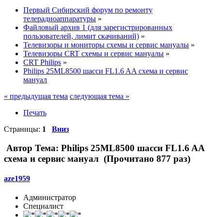
Первый Сибирский форум по ремонту
телерадиоаппаратуры
»
Файловый архив 1 (для зарегистрированных
пользователей, лимит скачиваний)
»
Телевизоры и мониторы схемы и сервис мануалы
»
Телевизоры CRT схемы и сервис мануалы
»
CRT Philips
»
Philips 25ML8500 шасси FL1.6 AA схема и сервис
мануал
« предыдущая тема
следующая тема »
Печать
Страницы:
1
Вниз
Автор
Тема: Philips 25ML8500 шасси FL1.6 AA
схема и сервис мануал (Прочитано 877 раз)
aze1959
Администратор
Специалист