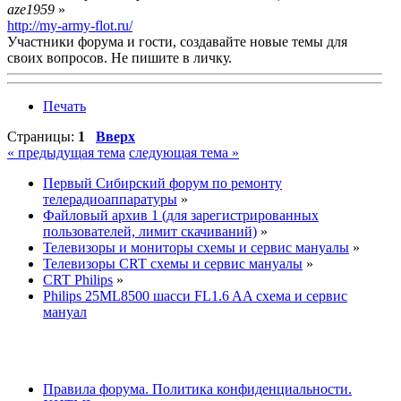
aze1959
»
http://my-army-flot.ru/
Участники форума и гости, создавайте новые темы для
своих вопросов. Не пишите в личку.
Печать
Страницы:
1
Вверх
« предыдущая тема
следующая тема »
Первый Сибирский форум по ремонту
телерадиоаппаратуры
»
Файловый архив 1 (для зарегистрированных
пользователей, лимит скачиваний)
»
Телевизоры и мониторы схемы и сервис мануалы
»
Телевизоры CRT схемы и сервис мануалы
»
CRT Philips
»
Philips 25ML8500 шасси FL1.6 AA схема и сервис
мануал
Правила форума.
Политика конфиденциальности.