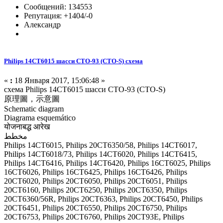
Сообщений: 134553
Репутация: +1404/-0
Александр
Philips 14CT6015 шасси CTO-93 (CTO-S) схема
«
:
18 Января 2017, 15:06:48 »
схема Philips 14CT6015 шасси CTO-93 (CTO-S)
原理圖，示意圖
Schematic diagram
Diagrama esquemático
योजनाबद्ध आरेख
مخطط
Philips 14CT6015, Philips 20CT6350/58, Philips 14CT6017,
Philips 14CT6018/73, Philips 14CT6020, Philips 14CT6415,
Philips 14CT6416, Philips 14CT6420, Philips 16CT6025, Philips
16CT6026, Philips 16CT6425, Philips 16CT6426, Philips
20CT6020, Philips 20CT6050, Philips 20CT6051, Philips
20CT6160, Philips 20CT6250, Philips 20CT6350, Philips
20CT6360/56R, Philips 20CT6363, Philips 20CT6450, Philips
20CT6451, Philips 20CT6550, Philips 20CT6750, Philips
20CT6753, Philips 20CT6760, Philips 20CT93E, Philips