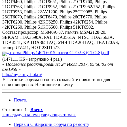
21CT9460, Philips 21CT9651, Philips 21CT9760, Philips
21CT9763, Philips 21CT9952, Philips 21CT9952/75Z, Philips
21CT9953, Philips 22AV1200, Philips 25CT9085, Philips
26CT6070, Philips 26CT6470, Philips 26CT6770, Philips
37KT6200, Philips 42KT6250, Philips 42KT6254, Philips
42KT6260, Philips 51KT6500, Philips 51KT6502.
Состав: процессор М5840А-87, память MSM2128-20,
SEKAM TDA3590A, PAL TDA3561A, NTSC TDA3563A,
TDA3541, КР TDA3651AQ, УНЧ TDA2611AQ, TBA120AS,
тюнер UV411, HOT 2SD1577.
схема Philips 14CT6015 шасси CTO-93 (CTO-S).pdf
(1471.11 КБ - загружено 4 раз.)
«
Последнее редактирование: 24 Июля 2017, 05:50:03 от
aze1959
»
http://my-army-flot.ru/
Участники форума и гости, создавайте новые темы для
своих вопросов. Не пишите в личку.
Печать
Страницы:
1
Вверх
« предыдущая тема
следующая тема »
Первый Сибирский форум по ремонту