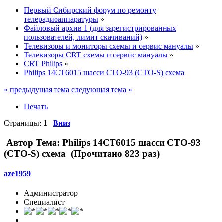
Первый Сибирский форум по ремонту
телерадиоаппаратуры
»
Файловый архив 1 (для зарегистрированных
пользователей, лимит скачиваний)
»
Телевизоры и мониторы схемы и сервис мануалы
»
Телевизоры CRT схемы и сервис мануалы
»
CRT Philips
»
Philips 14CT6015 шасси CTO-93 (CTO-S) схема
« предыдущая тема
следующая тема »
Печать
Страницы:
1
Вниз
Автор
Тема: Philips 14CT6015 шасси CTO-93
(CTO-S) схема (Прочитано 823 раз)
aze1959
Администратор
Специалист