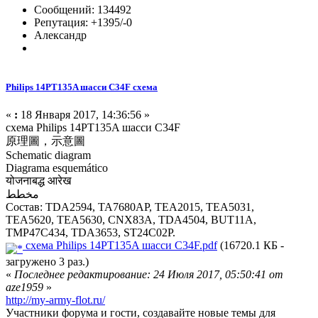
Сообщений: 134492
Репутация: +1395/-0
Александр
Philips 14PT135A шасси C34F схема
«
:
18 Января 2017, 14:36:56 »
схема Philips 14PT135A шасси C34F
原理圖，示意圖
Schematic diagram
Diagrama esquemático
योजनाबद्ध आरेख
مخطط
Состав: TDA2594, TA7680AP, TEA2015, TEA5031,
TEA5620, TEA5630, CNX83A, TDA4504, BUT11A,
TMP47C434, TDA3653, ST24C02P.
схема Philips 14PT135A шасси C34F.pdf
(16720.1 КБ -
загружено 3 раз.)
«
Последнее редактирование: 24 Июля 2017, 05:50:41 от
aze1959
»
http://my-army-flot.ru/
Участники форума и гости, создавайте новые темы для