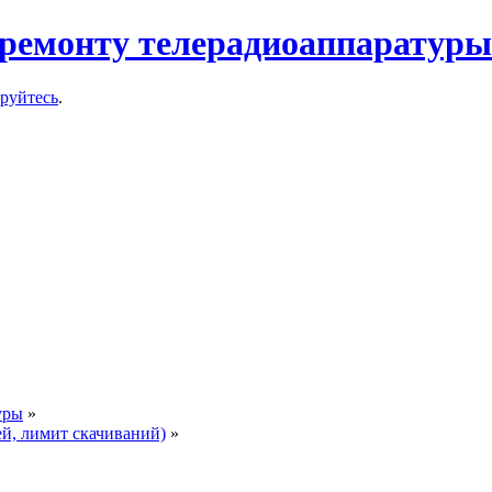
ремонту телерадиоаппаратуры
ируйтесь
.
уры
»
ей, лимит скачиваний)
»