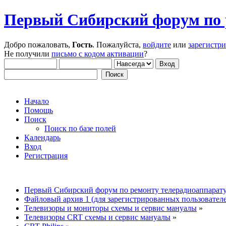
Первый Сибирский форум по 
Добро пожаловать,
Гость
. Пожалуйста,
войдите
или
зарегистр
Не получили
письмо с кодом активации
?
Начало
Помощь
Поиск
Поиск по базе полей
Календарь
Вход
Регистрация
Первый Сибирский форум по ремонту телерадиоаппарат
Файловый архив 1 (для зарегистрированных пользовател
Телевизоры и мониторы схемы и сервис мануалы
»
Телевизоры CRT схемы и сервис мануалы
»