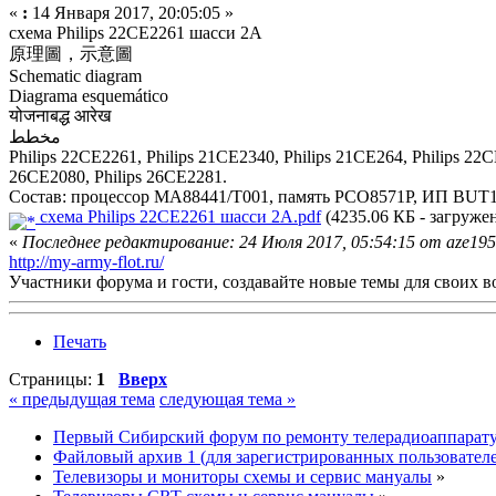
«
:
14 Января 2017, 20:05:05 »
схема Philips 22CE2261 шасси 2A
原理圖，示意圖
Schematic diagram
Diagrama esquemático
योजनाबद्ध आरेख
مخطط
Philips 22CE2261, Philips 21CE2340, Philips 21CE264, Philips 22C
26CE2080, Philips 26CE2281.
Состав: процессор MA88441/T001, память PCO8571P, ИП B
схема Philips 22CE2261 шасси 2A.pdf
(4235.06 КБ - загружен
«
Последнее редактирование: 24 Июля 2017, 05:54:15 от aze19
http://my-army-flot.ru/
Участники форума и гости, создавайте новые темы для своих в
Печать
Страницы:
1
Вверх
« предыдущая тема
следующая тема »
Первый Сибирский форум по ремонту телерадиоаппарат
Файловый архив 1 (для зарегистрированных пользовател
Телевизоры и мониторы схемы и сервис мануалы
»