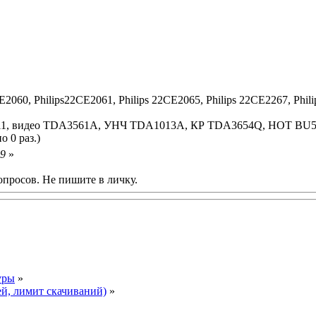
E2060, Philips22CE2061, Philips 22CE2065, Philips 22CE2267, Phili
UT11, видео TDA3561A, УНЧ TDA1013A, КР TDA3654Q, HOT BU
о 0 раз.)
59
»
опросов. Не пишите в личку.
уры
»
ей, лимит скачиваний)
»