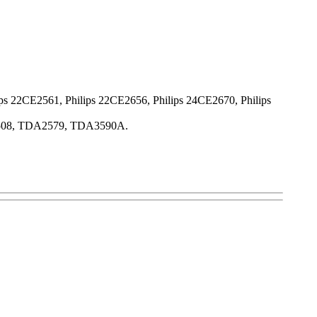
ps 22CE2561, Philips 22CE2656, Philips 24CE2670, Philips
508, TDA2579, TDA3590A.