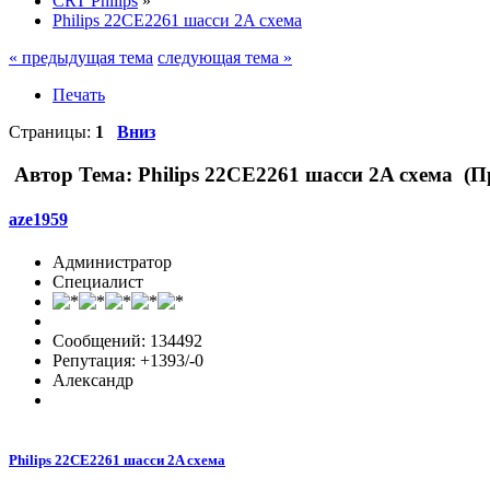
CRT Philips
»
Philips 22CE2261 шасси 2A схема
« предыдущая тема
следующая тема »
Печать
Страницы:
1
Вниз
Автор
Тема: Philips 22CE2261 шасси 2A схема (П
aze1959
Администратор
Специалист
Сообщений: 134492
Репутация: +1393/-0
Александр
Philips 22CE2261 шасси 2A схема