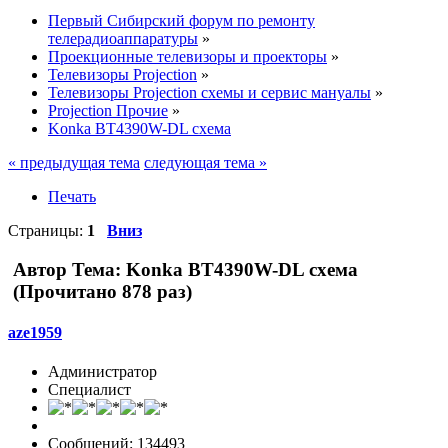
Первый Сибирский форум по ремонту
телерадиоаппаратуры
»
Проекционные телевизоры и проекторы
»
Телевизоры Projection
»
Телевизоры Projection схемы и сервис мануалы
»
Projection Прочие
»
Konka BT4390W-DL схема
« предыдущая тема
следующая тема »
Печать
Страницы:
1
Вниз
Автор
Тема: Konka BT4390W-DL схема
(Прочитано 878 раз)
aze1959
Администратор
Специалист
Сообщений: 134493