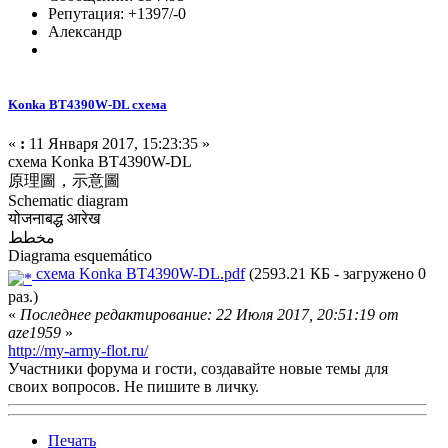
Репутация: +1397/-0
Александр
Konka BT4390W-DL схема
«
:
11 Января 2017, 15:23:35 »
схема Konka BT4390W-DL
原理圖，示意圖
Schematic diagram
योजनाबद्ध आरेख
مخطط
Diagrama esquemático
схема Konka BT4390W-DL.pdf
(2593.21 КБ - загружено 0
раз.)
«
Последнее редактирование: 22 Июля 2017, 20:51:19 от
aze1959
»
http://my-army-flot.ru/
Участники форума и гости, создавайте новые темы для
своих вопросов. Не пишите в личку.
Печать