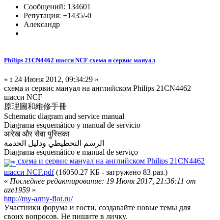
Сообщений: 134601
Репутация: +1435/-0
Александр
Philips 21CN4462 шасси NCF схема и сервис мануал
«
:
24 Июня 2012, 09:34:29 »
схема и сервис мануал на английском Philips 21CN4462
шасси NCF
原理圖和維修手冊
Schematic diagram and service manual
Diagrama esquemático y manual de servicio
आरेख और सेवा पुस्तिका
الرسم التخطيطي ودليل الخدمة
Diagrama esquemático e manual de serviço
схема и сервис мануал на английском Philips 21CN4462
шасси NCF.pdf
(16050.27 КБ - загружено 83 раз.)
«
Последнее редактирование: 19 Июня 2017, 21:36:11 от
aze1959
»
http://my-army-flot.ru/
Участники форума и гости, создавайте новые темы для
своих вопросов. Не пишите в личку.