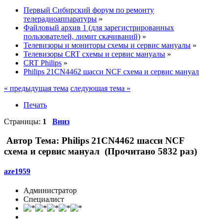
Первый Сибирский форум по ремонту
телерадиоаппаратуры
»
Файловый архив 1 (для зарегистрированных
пользователей, лимит скачиваний)
»
Телевизоры и мониторы схемы и сервис мануалы
»
Телевизоры CRT схемы и сервис мануалы
»
CRT Philips
»
Philips 21CN4462 шасси NCF схема и сервис мануал
« предыдущая тема
следующая тема »
Печать
Страницы:
1
Вниз
Автор
Тема: Philips 21CN4462 шасси NCF
схема и сервис мануал (Прочитано 5832 раз)
aze1959
Администратор
Специалист