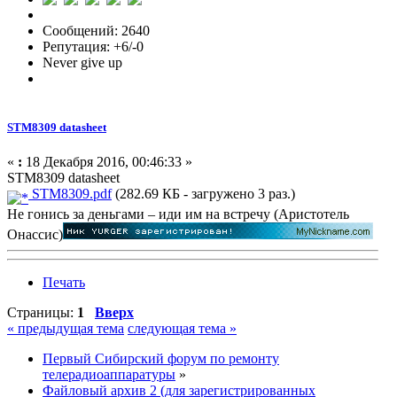
Сообщений: 2640
Репутация: +6/-0
Never give up
STM8309 datasheet
«
:
18 Декабря 2016, 00:46:33 »
STM8309 datasheet
STM8309.pdf
(282.69 КБ - загружено 3 раз.)
Не гонись за деньгами – иди им на встречу (Аристотель
Онассис)
Печать
Страницы:
1
Вверх
« предыдущая тема
следующая тема »
Первый Сибирский форум по ремонту
телерадиоаппаратуры
»
Файловый архив 2 (для зарегистрированных