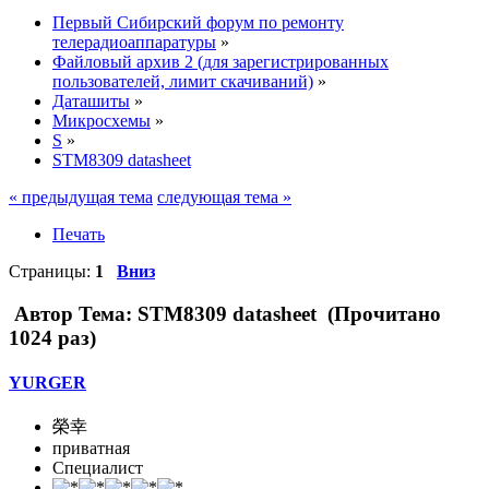
Первый Сибирский форум по ремонту
телерадиоаппаратуры
»
Файловый архив 2 (для зарегистрированных
пользователей, лимит скачиваний)
»
Даташиты
»
Микросхемы
»
S
»
STM8309 datasheet
« предыдущая тема
следующая тема »
Печать
Страницы:
1
Вниз
Автор
Тема: STM8309 datasheet (Прочитано
1024 раз)
YURGER
榮幸
приватная
Специалист