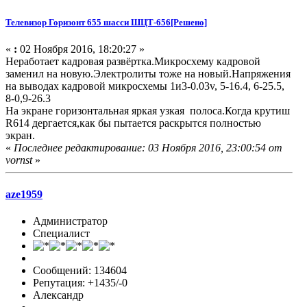
Телевизор Горизонт 655 шасси ШЦТ-656[Решено]
«
:
02 Ноября 2016, 18:20:27 »
Неработает кадровая развёртка.Микросхему кадровой
заменил на новую.Электролиты тоже на новый.Напряжения
на выводах кадровой микросхемы 1и3-0.03v, 5-16.4, 6-25.5,
8-0,9-26.3
На экране горизонтальная яркая узкая полоса.Когда крутиш
R614 дергается,как бы пытается раскрытся полностью
экран.
«
Последнее редактирование: 03 Ноября 2016, 23:00:54 от
vornst
»
aze1959
Администратор
Специалист
Сообщений: 134604
Репутация: +1435/-0
Александр