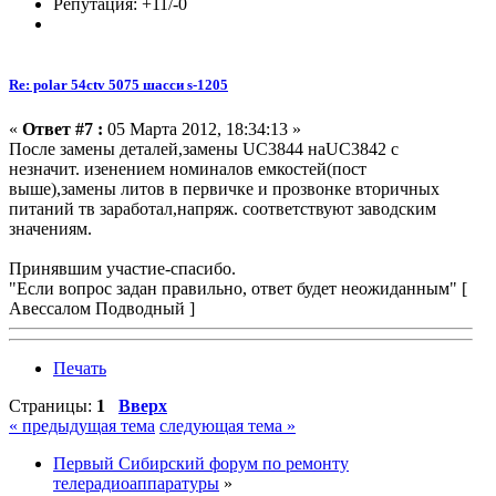
Репутация: +11/-0
Re: polar 54ctv 5075 шасси s-1205
«
Ответ #7 :
05 Марта 2012, 18:34:13 »
После замены деталей,замены UC3844 наUC3842 с
незначит. изенением номиналов емкостей(пост
выше),замены литов в первичке и прозвонке вторичных
питаний тв заработал,напряж. соответствуют заводским
значениям.
Принявшим участие-спасибо.
"Если вопрос задан правильно, ответ будет неожиданным" [
Авессалом Подводный ]
Печать
Страницы:
1
Вверх
« предыдущая тема
следующая тема »
Первый Сибирский форум по ремонту
телерадиоаппаратуры
»