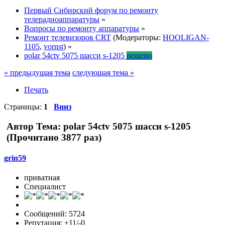
Первый Сибирский форум по ремонту
телерадиоаппаратуры
»
Вопросы по ремонту аппаратуры
»
Ремонт телевизоров CRT
(Модераторы:
HOOLIGAN-
1105
,
vornst
) »
polar 54ctv 5075 шасси s-1205
решено
« предыдущая тема
следующая тема »
Печать
Страницы:
1
Вниз
Автор
Тема: polar 54ctv 5075 шасси s-1205
(Прочитано 3877 раз)
grin59
приватная
Специалист
Сообщений: 5724
Репутация: +11/-0