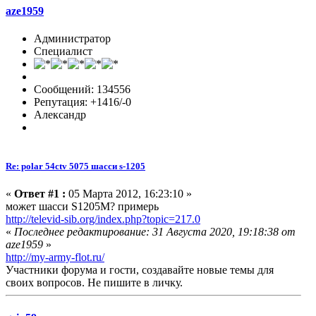
aze1959
Администратор
Специалист
Сообщений: 134556
Репутация: +1416/-0
Александр
Re: polar 54ctv 5075 шасси s-1205
«
Ответ #1 :
05 Марта 2012, 16:23:10 »
может шасси S1205M? примерь
http://televid-sib.org/index.php?topic=217.0
«
Последнее редактирование: 31 Августа 2020, 19:18:38 от
aze1959
»
http://my-army-flot.ru/
Участники форума и гости, создавайте новые темы для
своих вопросов. Не пишите в личку.