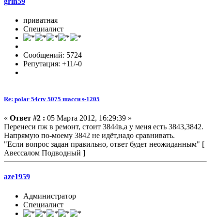
grin59
приватная
Специалист
Сообщений: 5724
Репутация: +11/-0
Re: polar 54ctv 5075 шасси s-1205
«
Ответ #2 :
05 Марта 2012, 16:29:39 »
Перенеси пж в ремонт, стоит 3844в,а у меня есть 3843,3842.
Напрямую по-моему 3842 не идёт,надо сравнивать.
"Если вопрос задан правильно, ответ будет неожиданным" [
Авессалом Подводный ]
aze1959
Администратор
Специалист