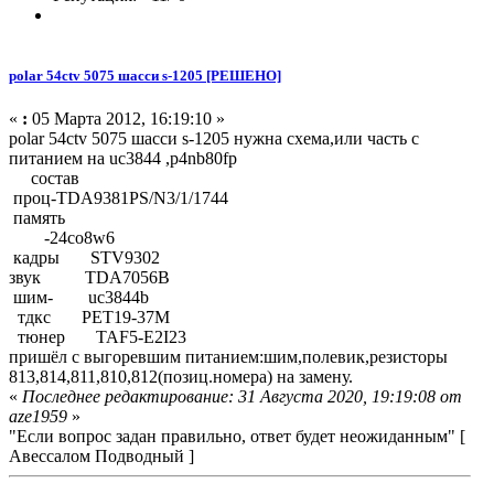
polar 54ctv 5075 шасси s-1205 [РЕШЕНО]
«
:
05 Марта 2012, 16:19:10 »
polar 54ctv 5075 шасси s-1205 нужна схема,или часть с
питанием на uc3844 ,p4nb80fp
состав
проц-TDA9381PS/N3/1/1744
память
-24co8w6
кадры STV9302
звук TDA7056B
шим- uc3844b
тдкс PET19-37M
тюнер TAF5-E2I23
пришёл с выгоревшим питанием:шим,полевик,резисторы
813,814,811,810,812(позиц.номера) на замену.
«
Последнее редактирование: 31 Августа 2020, 19:19:08 от
aze1959
»
"Если вопрос задан правильно, ответ будет неожиданным" [
Авессалом Подводный ]