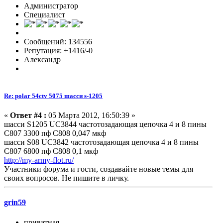
Администратор
Специалист
Сообщений: 134556
Репутация: +1416/-0
Александр
Re: polar 54ctv 5075 шасси s-1205
«
Ответ #4 :
05 Марта 2012, 16:50:39 »
шасси S1205 UC3844 частотозадающая цепочка 4 и 8 пины
C807 3300 пф C808 0,047 мкф
шасси S08 UC3842 частотозадающая цепочка 4 и 8 пины
C807 6800 пф C808 0,1 мкф
http://my-army-flot.ru/
Участники форума и гости, создавайте новые темы для
своих вопросов. Не пишите в личку.
grin59
приватная