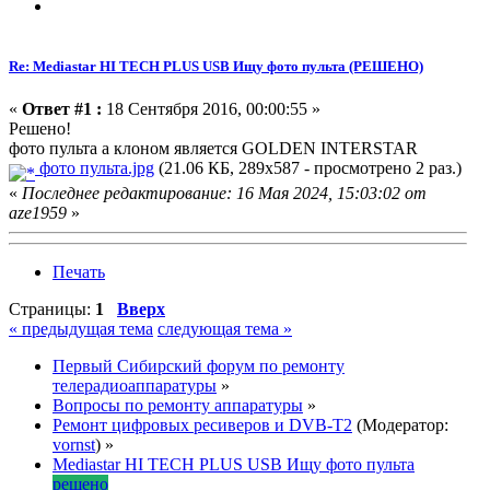
Re: Mediastar HI TECH PLUS USB Ищу фото пульта (РЕШЕНО)
«
Ответ #1 :
18 Сентября 2016, 00:00:55 »
Решено!
фото пульта a клоном является GOLDEN INTERSTAR
фото пульта.jpg
(21.06 КБ, 289x587 - просмотрено 2 раз.)
«
Последнее редактирование: 16 Мая 2024, 15:03:02 от
aze1959
»
Печать
Страницы:
1
Вверх
« предыдущая тема
следующая тема »
Первый Сибирский форум по ремонту
телерадиоаппаратуры
»
Вопросы по ремонту аппаратуры
»
Ремонт цифровых ресиверов и DVB-T2
(Модератор:
vornst
) »
Mediastar HI TECH PLUS USB Ищу фото пульта
решено