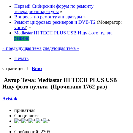
Первый Сибирский форум по ремонту
телерадиоаппаратуры
»
Вопросы по ремонту аппаратуры
»
Ремонт цифровых ресиверов и DVB-T2
(Модератор:
vornst
) »
Mediastar HI TECH PLUS USB Ищу фото пульта
решено
« предыдущая тема
следующая тема »
Печать
Страницы:
1
Вниз
Автор
Тема: Mediastar HI TECH PLUS USB
Ищу фото пульта (Прочитано 1762 раз)
Aristak
приватная
Специалист
Сообщений: 2305