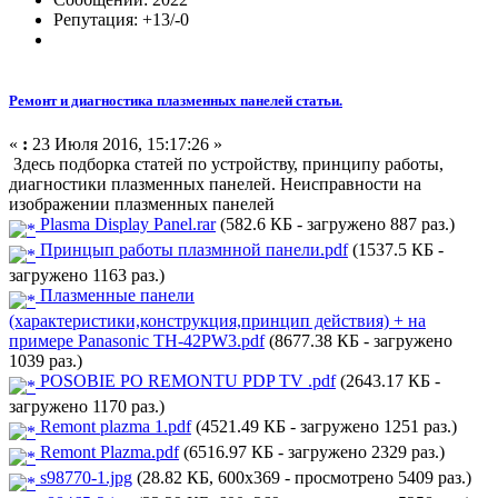
Репутация: +13/-0
Ремонт и диагностика плазменных панелей статьи.
«
:
23 Июля 2016, 15:17:26 »
Здесь подборка статей по устройству, принципу работы,
диагностики плазменных панелей. Неисправности на
изображении плазменных панелей
Plasma Display Panel.rar
(582.6 КБ - загружено 887 раз.)
Принцып работы плазмнной панели.pdf
(1537.5 КБ -
загружено 1163 раз.)
Плазменные панели
(характеристики,конструкция,принцип действия) + на
примере Panasonic TH-42PW3.pdf
(8677.38 КБ - загружено
1039 раз.)
POSOBIE PO REMONTU PDP TV .pdf
(2643.17 КБ -
загружено 1170 раз.)
Remont plazma 1.pdf
(4521.49 КБ - загружено 1251 раз.)
Remont Plazma.pdf
(6516.97 КБ - загружено 2329 раз.)
s98770-1.jpg
(28.82 КБ, 600x369 - просмотрено 5409 раз.)