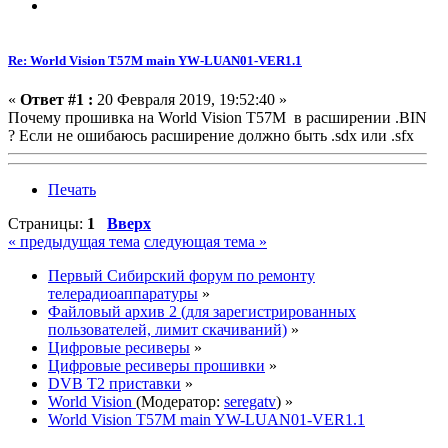
Re: World Vision T57M main YW-LUAN01-VER1.1
«
Ответ #1 :
20 Февраля 2019, 19:52:40 »
Почему прошивка на World Vision T57M в расширении .BIN
? Если не ошибаюсь расширение должно быть .sdx или .sfx
Печать
Страницы:
1
Вверх
« предыдущая тема
следующая тема »
Первый Сибирский форум по ремонту
телерадиоаппаратуры
»
Файловый архив 2 (для зарегистрированных
пользователей, лимит скачиваний)
»
Цифровые ресиверы
»
Цифровые ресиверы прошивки
»
DVB T2 приставки
»
World Vision
(Модератор:
seregatv
) »
World Vision T57M main YW-LUAN01-VER1.1