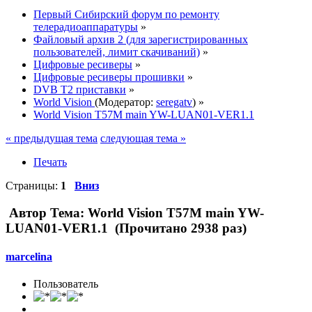
Первый Сибирский форум по ремонту
телерадиоаппаратуры
»
Файловый архив 2 (для зарегистрированных
пользователей, лимит скачиваний)
»
Цифровые ресиверы
»
Цифровые ресиверы прошивки
»
DVB T2 приставки
»
World Vision
(Модератор:
seregatv
) »
World Vision T57M main YW-LUAN01-VER1.1
« предыдущая тема
следующая тема »
Печать
Страницы:
1
Вниз
Автор
Тема: World Vision T57M main YW-
LUAN01-VER1.1 (Прочитано 2938 раз)
marcelina
Пользователь