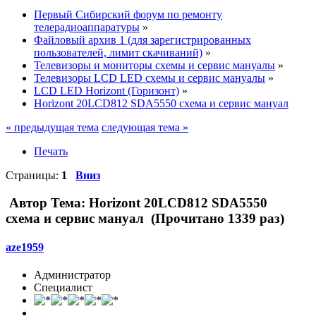
Первый Сибирский форум по ремонту
телерадиоаппаратуры
»
Файловый архив 1 (для зарегистрированных
пользователей, лимит скачиваний)
»
Телевизоры и мониторы схемы и сервис мануалы
»
Телевизоры LCD LED схемы и сервис мануалы
»
LCD LED Horizont (Горизонт)
»
Horizont 20LCD812 SDA5550 схема и сервис мануал
« предыдущая тема
следующая тема »
Печать
Страницы:
1
Вниз
Автор
Тема: Horizont 20LCD812 SDA5550
схема и сервис мануал (Прочитано 1339 раз)
aze1959
Администратор
Специалист