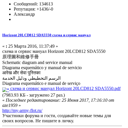
Сообщений: 134613
Репутация: +1436/-0
Александр
Horizont 20LCD812 SDA5550 схема и сервис мануал
«
:
25 Марта 2016, 11:37:49 »
схема и сервис мануал Horizont 20LCD812 SDA5550
原理圖和維修手冊
Schematic diagram and service manual
Diagrama esquemático y manual de servicio
आरेख और सेवा पुस्तिका
الرسم التخطيطي ودليل الخدمة
Diagrama esquemático e manual de serviço
схема и сервис мануал Horizont 20LCD812 SDA5550.pdf
(7983.93 КБ - загружено 27 раз.)
«
Последнее редактирование: 25 Июня 2017, 17:16:10 от
aze1959
»
http://my-army-flot.ru/
Участники форума и гости, создавайте новые темы для
своих вопросов. Не пишите в личку.