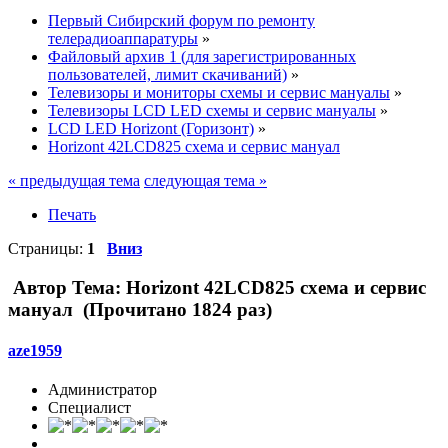
Первый Сибирский форум по ремонту
телерадиоаппаратуры
»
Файловый архив 1 (для зарегистрированных
пользователей, лимит скачиваний)
»
Телевизоры и мониторы схемы и сервис мануалы
»
Телевизоры LCD LED схемы и сервис мануалы
»
LCD LED Horizont (Горизонт)
»
Horizont 42LCD825 схема и сервис мануал
« предыдущая тема
следующая тема »
Печать
Страницы:
1
Вниз
Автор
Тема: Horizont 42LCD825 схема и сервис
мануал (Прочитано 1824 раз)
aze1959
Администратор
Специалист