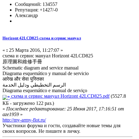
Сообщений: 134557
Репутация: +1427/-0
Александр
Horizont 42LCD825 схема и сервис мануал
«
:
25 Марта 2016, 11:27:07 »
схема и сервис мануал Horizont 42LCD825
原理圖和維修手冊
Schematic diagram and service manual
Diagrama esquemático y manual de servicio
आरेख और सेवा पुस्तिका
الرسم التخطيطي ودليل الخدمة
Diagrama esquemático e manual de serviço
схема и сервис мануал Horizont 42LCD825.pdf
(5527.8
КБ - загружено 122 раз.)
«
Последнее редактирование: 25 Июня 2017, 17:16:51 от
aze1959
»
http://my-army-flot.ru/
Участники форума и гости, создавайте новые темы для
своих вопросов. Не пишите в личку.