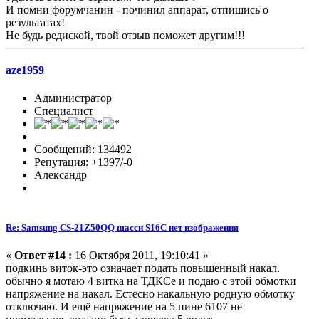
И помни форумчанин - починил аппарат, отпишись о
результатах!
Не будь редиской, твой отзыв поможет другим!!!
aze1959
Администратор
Специалист
Сообщений: 134492
Репутация: +1397/-0
Александр
Re: Samsung CS-21Z50QQ шасси S16C нет изображения
«
Ответ #14 :
16 Октября 2011, 19:10:41 »
подкинь виток-это означает подать повышенный накал.
обычно я мотаю 4 витка на ТДКСе и подаю с этой обмотки
напряжение на накал. Естесно накальную родную обмотку
отключаю. И ещё напряжение на 5 пине 6107 не