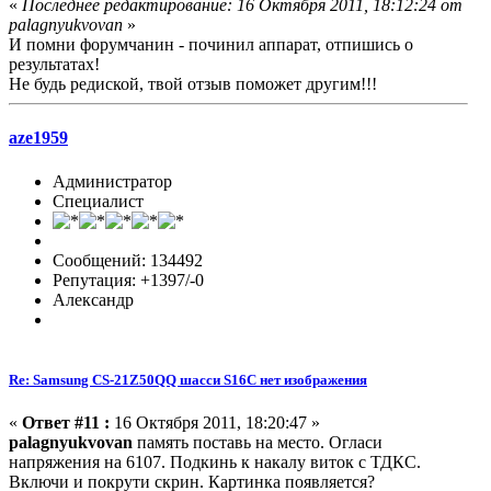
«
Последнее редактирование: 16 Октября 2011, 18:12:24 от
palagnyukvovan
»
И помни форумчанин - починил аппарат, отпишись о
результатах!
Не будь редиской, твой отзыв поможет другим!!!
aze1959
Администратор
Специалист
Сообщений: 134492
Репутация: +1397/-0
Александр
Re: Samsung CS-21Z50QQ шасси S16C нет изображения
«
Ответ #11 :
16 Октября 2011, 18:20:47 »
palagnyukvovan
память поставь на место. Огласи
напряжения на 6107. Подкинь к накалу виток с ТДКС.
Включи и покрути скрин. Картинка появляется?