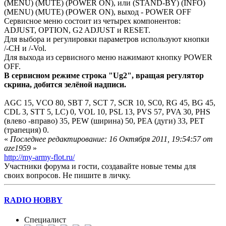
(MENU) (MUTE) (POWER ON), или (STAND-BY) (INFO)
(MENU) (MUTE) (POWER ON), выход - POWER OFF
Сервисное меню состоит из четырех компонентов:
ADJUST, OPTION, G2 ADJUST и RESET.
Для выбора и регулировки параметров используют кнопки
/-CH и /-Vol.
Для выхода из сервисного меню нажимают кнопку POWER
OFF.
В сервисном режиме строка "Ug2", вращая регулятор
скрина, добится зелёной надписи.
AGC 15, VCO 80, SBT 7, SCT 7, SCR 10, SC0, RG 45, BG 45,
CDL 3, STT 5, LC) 0, VOL 10, PSL 13, PVS 57, PVA 30, PHS
(влево -вправо) 35, PEW (ширина) 50, PEA (дуги) 33, PET
(трапеция) 0.
«
Последнее редактирование: 16 Октября 2011, 19:54:57 от
aze1959
»
http://my-army-flot.ru/
Участники форума и гости, создавайте новые темы для
своих вопросов. Не пишите в личку.
RADIO HOBBY
Специалист