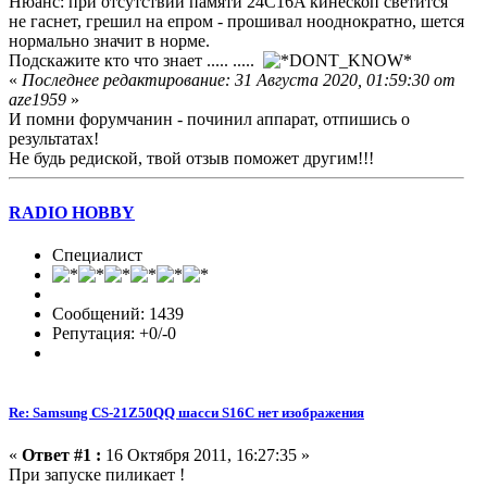
Нюанс: при отсутствии памяти 24C16A кинескоп светится
не гаснет, грешил на епром - прошивал нооднократно, шется
нормально значит в норме.
Подскажите кто что знает ..... .....
«
Последнее редактирование: 31 Августа 2020, 01:59:30 от
aze1959
»
И помни форумчанин - починил аппарат, отпишись о
результатах!
Не будь редиской, твой отзыв поможет другим!!!
RADIO HOBBY
Специалист
Сообщений: 1439
Репутация: +0/-0
Re: Samsung CS-21Z50QQ шасси S16C нет изображения
«
Ответ #1 :
16 Октября 2011, 16:27:35 »
При запуске пиликает !