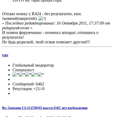
EHTO на 74pin процессора.
Отпаял ножку у R424 - без результатно, кин.
тьомний(закритий).
«
Последнее редактирование: 16 Октября 2011, 17:37:09 от
palagnyukvovan
»
И помни форумчанин - починил аппарат, отпишись о
результатах!
Не будь редиской, твой отзыв поможет другим!!!
vav
Глобальный модератор
Специалист
Сообщений: 6462
Репутация: +21/-0
Re: Samsung CS-21Z50QQ шасси S16C нет изображения