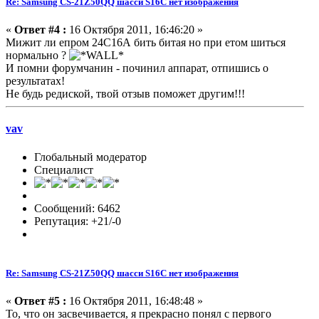
Re: Samsung CS-21Z50QQ шасси S16C нет изображения
«
Ответ #4 :
16 Октября 2011, 16:46:20 »
Мижит ли епром 24С16А бить битая но при етом шиться
нормально ?
И помни форумчанин - починил аппарат, отпишись о
результатах!
Не будь редиской, твой отзыв поможет другим!!!
vav
Глобальный модератор
Специалист
Сообщений: 6462
Репутация: +21/-0
Re: Samsung CS-21Z50QQ шасси S16C нет изображения
«
Ответ #5 :
16 Октября 2011, 16:48:48 »
То, что он засвечивается, я прекрасно понял с первого