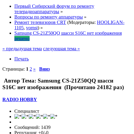
Первый Сибирский форум по ремонту
телерадиоаппаратуры
»
Вопросы по ремонту аппаратуры
»
Ремонт телевизоров CRT
(Модераторы:
HOOLIGAN-
1105
,
vornst
) »
Samsung CS-21Z50QQ шасси S16C нет изображения
решено
« предыдущая тема
следующая тема »
Печать
Страницы:
1
2
»
Вниз
Автор
Тема: Samsung CS-21Z50QQ шасси
S16C нет изображения (Прочитано 24182 раз)
RADIO HOBBY
Специалист
Сообщений: 1439
Репутация: +0/-0