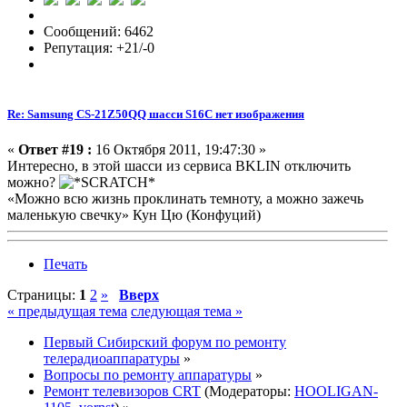
Сообщений: 6462
Репутация: +21/-0
Re: Samsung CS-21Z50QQ шасси S16C нет изображения
«
Ответ #19 :
16 Октября 2011, 19:47:30 »
Интересно, в этой шасси из сервиса BKLIN отключить
можно?
«Можно всю жизнь проклинать темноту, а можно зажечь
маленькую свечку» Кун Цю (Конфуций)
Печать
Страницы:
1
2
»
Вверх
« предыдущая тема
следующая тема »
Первый Сибирский форум по ремонту
телерадиоаппаратуры
»
Вопросы по ремонту аппаратуры
»
Ремонт телевизоров CRT
(Модераторы:
HOOLIGAN-