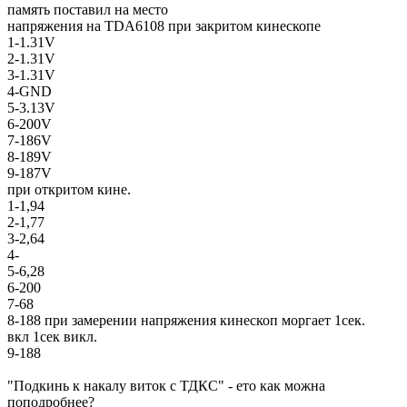
память поставил на место
напряжения на TDA6108 при закритом кинескопе
1-1.31V
2-1.31V
3-1.31V
4-GND
5-3.13V
6-200V
7-186V
8-189V
9-187V
при откритом кине.
1-1,94
2-1,77
3-2,64
4-
5-6,28
6-200
7-68
8-188 при замерении напряжения кинескоп моргает 1сек.
вкл 1сек викл.
9-188
"Подкинь к накалу виток с ТДКС" - ето как можна
поподробнее?