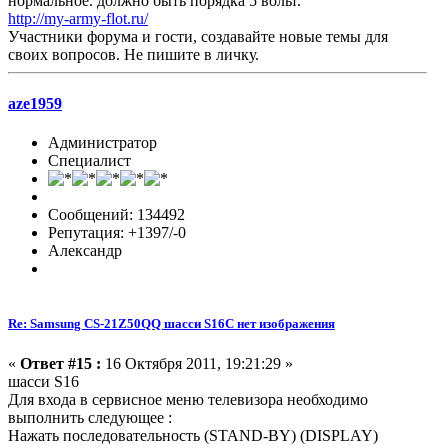
нормальное. должно быть порядка 5 вольт.
http://my-army-flot.ru/
Участники форума и гости, создавайте новые темы для
своих вопросов. Не пишите в личку.
aze1959
Администратор
Специалист
Сообщений: 134492
Репутация: +1397/-0
Александр
Re: Samsung CS-21Z50QQ шасси S16C нет изображения
«
Ответ #15 :
16 Октября 2011, 19:21:29 »
шасси S16
Для входа в сервисное меню телевизора необходимо
выполнить следующее :
Нажать последовательность (STAND-BY) (DISPLAY)