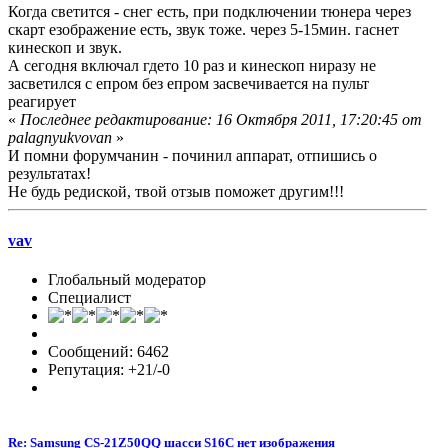
Когда светится - снег есть, при подключении тюнера через
скарт езображение есть, звук тоже. через 5-15мин. гаснет
кинескоп и звук.
А сегодня включал гдето 10 раз и кинескоп ниразу не
засветился с епром без епром засвечивается на пульт
реагирует
«
Последнее редактирование: 16 Октября 2011, 17:20:45 от
palagnyukvovan
»
И помни форумчанин - починил аппарат, отпишись о
результатах!
Не будь редиской, твой отзыв поможет другим!!!
vav
Глобальный модератор
Специалист
Сообщений: 6462
Репутация: +21/-0
Re: Samsung CS-21Z50QQ шасси S16C нет изображения