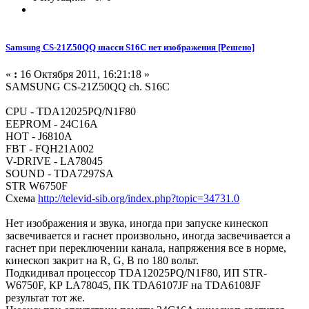
Samsung CS-21Z50QQ шасси S16C нет изображения [Решено]
«
:
16 Октября 2011, 16:21:18 »
SAMSUNG CS-21Z50QQ ch. S16C
CPU - TDA12025PQ/N1F80
EEPROM - 24C16A
HOT - J6810A
FBT - FQH21A002
V-DRIVE - LA78045
SOUND - TDA7297SA
STR W6750F
Схема
http://televid-sib.org/index.php?topic=34731.0
Нет изображения и звука, иногда при запуске кинескоп
засвечивается и гаснет произвольно, иногда засвечивается а
гаснет при переключении канала, напряжения все в норме,
кинескоп закрит на R, G, B по 180 вольт.
Подкидивал процессор TDA12025PQ/N1F80, ИП STR-
W6750F, КР LA78045, ПК TDA6107JF на TDA6108JF
результат тот же.