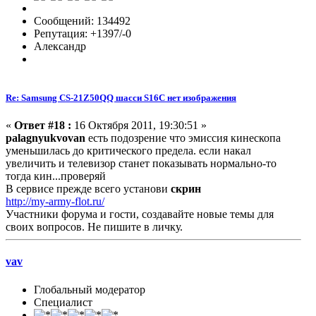
Сообщений: 134492
Репутация: +1397/-0
Александр
Re: Samsung CS-21Z50QQ шасси S16C нет изображения
«
Ответ #18 :
16 Октября 2011, 19:30:51 »
palagnyukvovan
есть подозрение что эмиссия кинескопа
уменьшилась до критического предела. если накал
увеличить и телевизор станет показывать нормально-то
тогда кин...проверяй
В сервисе прежде всего установи
скрин
http://my-army-flot.ru/
Участники форума и гости, создавайте новые темы для
своих вопросов. Не пишите в личку.
vav
Глобальный модератор
Специалист