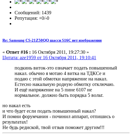
Сообщений: 1439
Репутация: +0/-0
Re: Samsung CS-21Z50QQ шасси S16C нет изображения
«
Ответ #16 :
16 Октября 2011, 19:27:30 »
Цитата: aze1959 от 16 Октября 2011, 19:10:41
подкинь виток-это означает подать повышенный
накал. обычно я мотаю 4 витка на ТДКСе и
подаю с этой обмотки напряжение на накал.
Естесно накальную родную обмотку отключаю.
И ещё напряжение на 5 пине 6107 не
нормальное. должно быть порядка 5 вольт.
но накал есть
и что будет если подать повышенный накал?
И помни форумчанин - починил аппарат, отпишись о
результатах!
Не будь редиской, твой отзыв поможет другим!!!