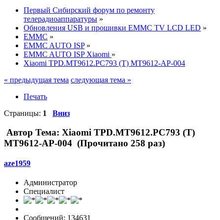
Первый Сибирский форум по ремонту
телерадиоаппаратуры
»
Обновления USB и прошивки EMMC TV LCD LED
»
EMMC
»
EMMC AUTO ISP
»
EMMC AUTO ISP Xiaomi
»
Xiaomi TPD.MT9612.PC793 (T) MT9612-AP-004
« предыдущая тема
следующая тема »
Печать
Страницы:
1
Вниз
Автор
Тема: Xiaomi TPD.MT9612.PC793 (T)
MT9612-AP-004 (Прочитано 258 раз)
aze1959
Администратор
Специалист
Сообщений: 134631