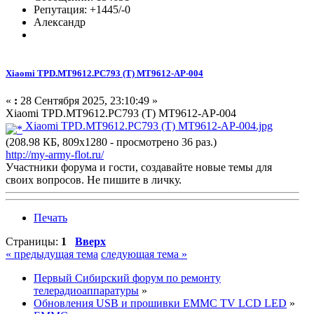
Репутация: +1445/-0
Александр
Xiaomi TPD.MT9612.PC793 (T) MT9612-AP-004
«
:
28 Сентября 2025, 23:10:49 »
Xiaomi TPD.MT9612.PC793 (T) MT9612-AP-004
Xiaomi TPD.MT9612.PC793 (T) MT9612-AP-004.jpg
(208.98 КБ, 809x1280 - просмотрено 36 раз.)
http://my-army-flot.ru/
Участники форума и гости, создавайте новые темы для
своих вопросов. Не пишите в личку.
Печать
Страницы:
1
Вверх
« предыдущая тема
следующая тема »
Первый Сибирский форум по ремонту
телерадиоаппаратуры
»
Обновления USB и прошивки EMMC TV LCD LED
»