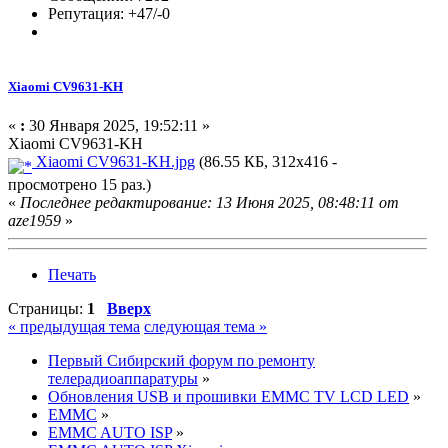
Репутация: +47/-0
Xiaomi CV9631-KH
«
:
30 Января 2025, 19:52:11 »
Xiaomi CV9631-KH
Xiaomi CV9631-KH.jpg
(86.55 КБ, 312x416 -
просмотрено 15 раз.)
«
Последнее редактирование: 13 Июня 2025, 08:48:11 от
aze1959
»
Печать
Страницы:
1
Вверх
« предыдущая тема
следующая тема »
Первый Сибирский форум по ремонту
телерадиоаппаратуры
»
Обновления USB и прошивки EMMC TV LCD LED
»
EMMC
»
EMMC AUTO ISP
»