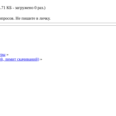
.71 КБ - загружено 0 раз.)
опросов. Не пишите в личку.
уры
»
ей, лимит скачиваний)
»