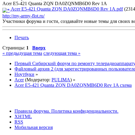
Acer E5-421 Quanta ZQN DA0ZQNMB6D0 Rev 1A
Acer E5-421 Quanta ZQN DA0ZQNMB6D0 Rev 1A.pdf
(2314
http://my-army-flot.ru/
Участники форума и гости, создавайте новые темы для своих в
Печать
Страницы:
1
Вверх
« предыдущая тема
следующая тема »
Первый Сибирский форум по ремонту телерадиоаппарат
Файловый архив 2 (для зарегистрированных пользовател
Ноутбуки
»
Acer
(Модератор:
PULIMA
) »
Acer E5-421 Quanta ZQN DA0ZQNMB6D0 Rev 1A схема
Правила форума.
Политика конфиденциальности.
XHTML
RSS
Мобильная версия