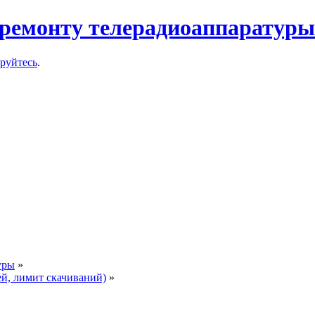
ремонту телерадиоаппаратуры
ируйтесь
.
уры
»
ей, лимит скачиваний)
»