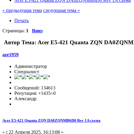
Acer E5-421 Quanta ZQN DA0ZQNMB6D0 Rev 1A схема
« предыдущая тема
следующая тема »
Печать
Страницы:
1
Вниз
Автор
Тема: Acer E5-421 Quanta ZQN DA0ZQNMB
aze1959
Администратор
Специалист
Сообщений: 134613
Репутация: +1435/-0
Александр
Acer E5-421 Quanta ZQN DA0ZQNMB6D0 Rev 1A схема
«
:
22 Апреля 2025, 16:13:08 »