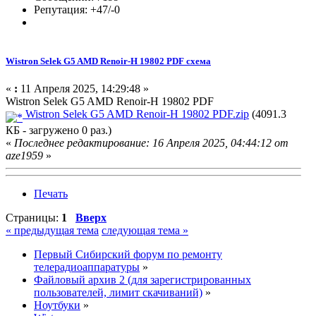
Репутация: +47/-0
Wistron Selek G5 AMD Renoir-H 19802 PDF схема
«
:
11 Апреля 2025, 14:29:48 »
Wistron Selek G5 AMD Renoir-H 19802 PDF
Wistron Selek G5 AMD Renoir-H 19802 PDF.zip
(4091.3
КБ - загружено 0 раз.)
«
Последнее редактирование: 16 Апреля 2025, 04:44:12 от
aze1959
»
Печать
Страницы:
1
Вверх
« предыдущая тема
следующая тема »
Первый Сибирский форум по ремонту
телерадиоаппаратуры
»
Файловый архив 2 (для зарегистрированных
пользователей, лимит скачиваний)
»
Ноутбуки
»