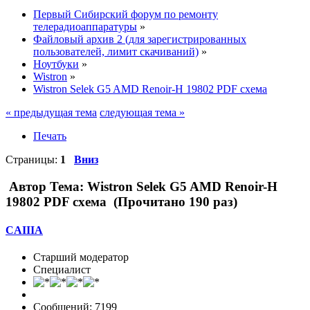
Первый Сибирский форум по ремонту
телерадиоаппаратуры
»
Файловый архив 2 (для зарегистрированных
пользователей, лимит скачиваний)
»
Ноутбуки
»
Wistron
»
Wistron Selek G5 AMD Renoir-H 19802 PDF схема
« предыдущая тема
следующая тема »
Печать
Страницы:
1
Вниз
Автор
Тема: Wistron Selek G5 AMD Renoir-H
19802 PDF схема (Прочитано 190 раз)
CAIIIA
Старший модератор
Специалист
Сообщений: 7199