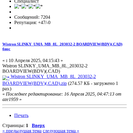
Специалист
Сообщений: 7204
Репутация: +47/-0
Wistron SLINKY_UMA_MB_8L_203032-2 BOARDVIEW(BDV)(.CAD)
биос
«
:
10 Апреля 2025, 04:15:43 »
Wistron SLINKY_UMA_MB_8L_203032-2
BOARDVIEW(BDV)(.CAD)
Wistron SLINKY_UMA_MB_8L_203032-2
BOARDVIEW(BDV)(.CAD).zip
(274.57 КБ - загружено 1
раз.)
«
Последнее редактирование: 16 Апреля 2025, 04:47:13 от
aze1959
»
Печать
Страницы:
1
Вверх
« предыдущая тема
следующая тема »