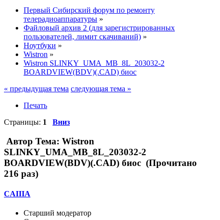
Первый Сибирский форум по ремонту
телерадиоаппаратуры
»
Файловый архив 2 (для зарегистрированных
пользователей, лимит скачиваний)
»
Ноутбуки
»
Wistron
»
Wistron SLINKY_UMA_MB_8L_203032-2
BOARDVIEW(BDV)(.CAD) биос
« предыдущая тема
следующая тема »
Печать
Страницы:
1
Вниз
Автор
Тема: Wistron
SLINKY_UMA_MB_8L_203032-2
BOARDVIEW(BDV)(.CAD) биос (Прочитано
216 раз)
CAIIIA
Старший модератор