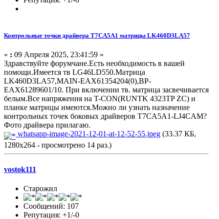
Контрольные точки драйвера T7CA5A1 матрицы LK460D3LA57
«
:
09 Апреля 2025, 23:41:59 »
Здравствуйте форумчане.Есть необходимость в вашей
помощи.Имеется тв LG46LD550.Матрица
LK460D3LA57,MAIN-EAX61354204(0),BP-
EAX61289601/10. При включении тв. матрица засвечивается
белым.Все напряжения на T-CON(RUNTK 4323TP ZC) и
планке матрицы имеются.Можно ли узнать назначение
контрольных точек боковых драйверов T7CA5A1-LJ4CAM?
Фото драйвера прилагаю.
whatsapp-image-2021-12-01-at-12-52-55.jpeg
(33.37 КБ,
1280x264 - просмотрено 14 раз.)
vostok111
Старожил
Сообщений: 107
Репутация: +1/-0