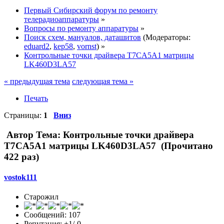
Первый Сибирский форум по ремонту
телерадиоаппаратуры
»
Вопросы по ремонту аппаратуры
»
Поиск схем, мануалов, даташитов
(Модераторы:
eduard2
,
kep58
,
vornst
) »
Контрольные точки драйвера T7CA5A1 матрицы
LK460D3LA57
« предыдущая тема
следующая тема »
Печать
Страницы:
1
Вниз
Автор
Тема: Контрольные точки драйвера
T7CA5A1 матрицы LK460D3LA57 (Прочитано
422 раз)
vostok111
Старожил
Сообщений: 107
Репутация: +1/-0