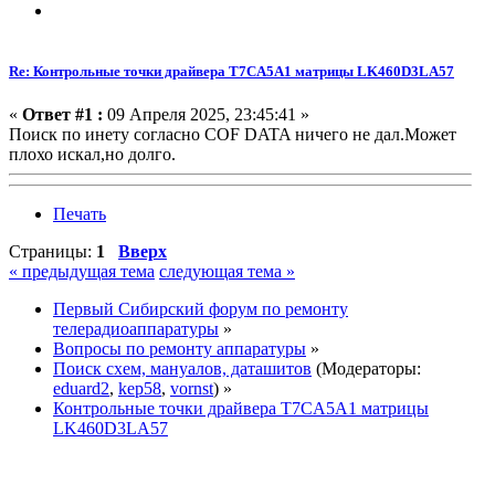
Re: Контрольные точки драйвера T7CA5A1 матрицы LK460D3LA57
«
Ответ #1 :
09 Апреля 2025, 23:45:41 »
Поиск по инету согласно COF DATA ничего не дал.Может
плохо искал,но долго.
Печать
Страницы:
1
Вверх
« предыдущая тема
следующая тема »
Первый Сибирский форум по ремонту
телерадиоаппаратуры
»
Вопросы по ремонту аппаратуры
»
Поиск схем, мануалов, даташитов
(Модераторы:
eduard2
,
kep58
,
vornst
) »
Контрольные точки драйвера T7CA5A1 матрицы
LK460D3LA57