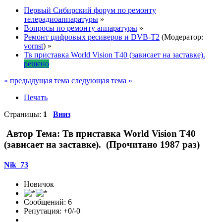
Первый Сибирский форум по ремонту
телерадиоаппаратуры
»
Вопросы по ремонту аппаратуры
»
Ремонт цифровых ресиверов и DVB-T2
(Модератор:
vornst
) »
Тв приставка World Vision T40 (зависает на заставке).
решено
« предыдущая тема
следующая тема »
Печать
Страницы:
1
Вниз
Автор
Тема: Тв приставка World Vision T40
(зависает на заставке). (Прочитано 1987 раз)
Nik_73
Новичок
Сообщений: 6
Репутация: +0/-0