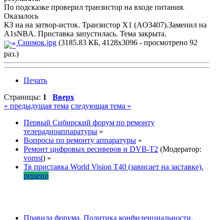
По подсказке проверил транзистор на входе питания.
Оказалось
КЗ на на затвор-исток. Транзистор X1 (AO3407).Заменил на
A1sNBA. Приставка запустилась. Тема закрыта.
Снимок.jpg
(3185.83 КБ, 4128x3096 - просмотрено 92
раз.)
Печать
Страницы:
1
Вверх
« предыдущая тема
следующая тема »
Первый Сибирский форум по ремонту
телерадиоаппаратуры
»
Вопросы по ремонту аппаратуры
»
Ремонт цифровых ресиверов и DVB-T2
(Модератор:
vornst
) »
Тв приставка World Vision T40 (зависает на заставке).
решено
Правила форума.
Политика конфиденциальности.