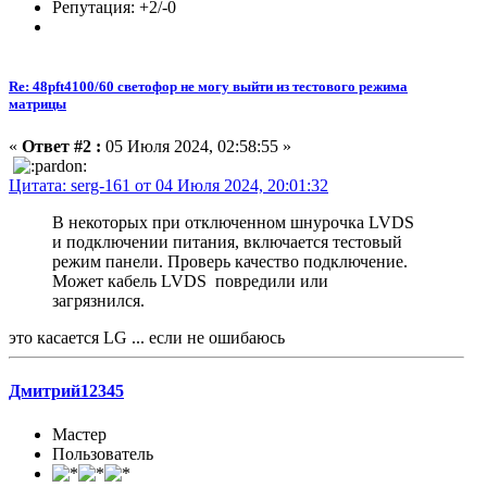
Репутация: +2/-0
Re: 48pft4100/60 светофор не могу выйти из тестового режима
матрицы
«
Ответ #2 :
05 Июля 2024, 02:58:55 »
Цитата: serg-161 от 04 Июля 2024, 20:01:32
В некоторых при отключенном шнурочка LVDS
и подключении питания, включается тестовый
режим панели. Проверь качество подключение.
Может кабель LVDS повредили или
загрязнился.
это касается LG ... если не ошибаюсь
Дмитрий12345
Мастер
Пользователь