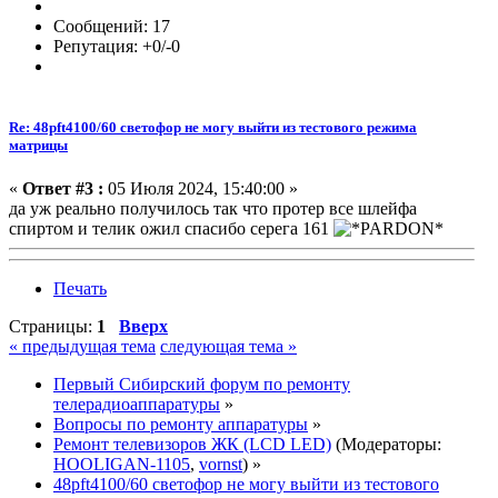
Сообщений: 17
Репутация: +0/-0
Re: 48pft4100/60 светофор не могу выйти из тестового режима
матрицы
«
Ответ #3 :
05 Июля 2024, 15:40:00 »
да уж реально получилось так что протер все шлейфа
спиртом и телик ожил спасибо серега 161
Печать
Страницы:
1
Вверх
« предыдущая тема
следующая тема »
Первый Сибирский форум по ремонту
телерадиоаппаратуры
»
Вопросы по ремонту аппаратуры
»
Ремонт телевизоров ЖК (LCD LED)
(Модераторы:
HOOLIGAN-1105
,
vornst
) »
48pft4100/60 светофор не могу выйти из тестового