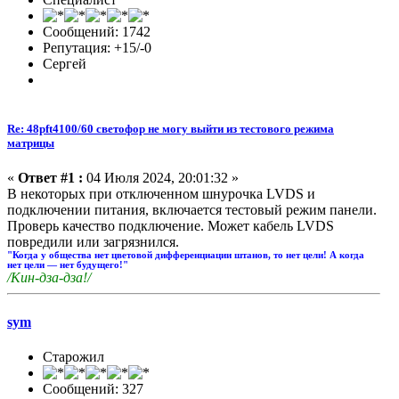
Сообщений: 1742
Репутация: +15/-0
Сергей
Re: 48pft4100/60 светофор не могу выйти из тестового режима
матрицы
«
Ответ #1 :
04 Июля 2024, 20:01:32 »
В некоторых при отключенном шнурочка LVDS и
подключении питания, включается тестовый режим панели.
Проверь качество подключение. Может кабель LVDS
повредили или загрязнился.
"Когда у общества нет цветовой дифференциации штанов, то нет цели! А когда
нет цели — нет будущего!"
/Кин-дза-дза!/
sym
Старожил
Сообщений: 327