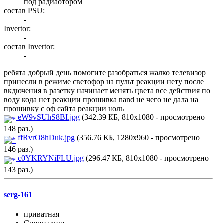
под радиаотором
состав PSU:
-
Invertor:
-
состав Invertor:
-
ребята добрый день помогите разобраться жалко телевизор
принесли в режиме светофор на пульт реакции нету после
вкдючения в разетку начинает менять цвета все действия по
воду кода нет реакции прошивка nand не чего не дала на
прошивку с оф сайта реакции ноль
eW9vSUhS8BI.jpg
(342.39 КБ, 810x1080 - просмотрено
148 раз.)
ffRvrO8hDuk.jpg
(356.76 КБ, 1280x960 - просмотрено
146 раз.)
c0YKRYNiFLU.jpg
(296.47 КБ, 810x1080 - просмотрено
143 раз.)
serg-161
приватная
Специалист