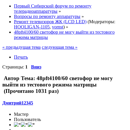
Первый Сибирский форум по ремонту
телерадиоаппаратуры
»
Вопросы по ремонту аппаратуры
»
Ремонт телевизоров ЖК (LCD LED)
(Модераторы:
HOOLIGAN-1105
,
vornst
) »
48pft4100/60 светофор не могу выйти из тестового
режима матрицы
« предыдущая тема
следующая тема »
Печать
Страницы:
1
Вниз
Автор
Тема: 48pft4100/60 светофор не могу
выйти из тестового режима матрицы
(Прочитано 1031 раз)
Дмитрий12345
Мастер
Пользователь