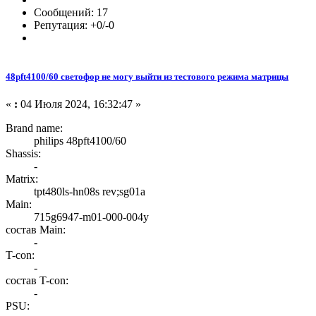
Сообщений: 17
Репутация: +0/-0
48pft4100/60 светофор не могу выйти из тестового режима матрицы
«
:
04 Июля 2024, 16:32:47 »
Brand name:
philips 48pft4100/60
Shassis:
-
Matrix:
tpt480ls-hn08s rev;sg01a
Main:
715g6947-m01-000-004y
состав Main:
-
T-con:
-
состав T-con:
-
PSU: