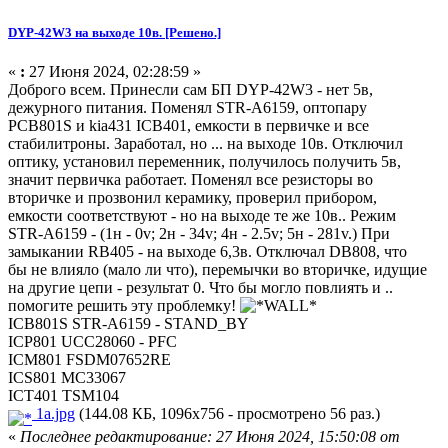
DYP-42W3 на выходе 10в. [Решено.]
«
:
27 Июня 2024, 02:28:59 »
Доброго всем. Принесли сам БП DYP-42W3 - нет 5в,
дежурного питания. Поменял STR-A6159, оптопару
PCB801S и kia431 ICB401, емкости в первичке и все
стабилитроны. Заработал, но ... на выходе 10в. Отключил
оптику, установил переменник, получилось получить 5в,
значит первичка работает. Поменял все резисторы во
вторичке и прозвонил керамику, проверил прибором,
емкости соответствуют - но на выходе те же 10в.. Режим
STR-A6159 - (1н - 0v; 2н - 34v; 4н - 2.5v; 5н - 281v.) При
замыкании RB405 - на выходе 6,3в. Отключал DB808, что
бы не влияло (мало ли что), перемычки во вторичке, идущие
на другие цепи - результат 0. Что бы могло повлиять и ..
помогите решить эту проблемку!
ICB801S STR-A6159 - STAND_BY
ICP801 UCC28060 - PFC
ICM801 FSDM07652RE
ICS801 MC33067
ICT401 TSM104
1a.jpg
(144.08 КБ, 1096x756 - просмотрено 56 раз.)
«
Последнее редактирование: 27 Июня 2024, 15:50:08 от