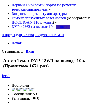
Первый Сибирский форум по ремонту
телерадиоаппаратуры
»
Вопросы по ремонту аппаратуры
»
Ремонт плазменных телевизоров
(Модераторы:
HOOLIGAN-1105
,
vornst
) »
DYP-42W3 на выходе 10в.
решено.
« предыдущая тема
следующая тема »
Печать
Страницы:
1
Вниз
Автор
Тема: DYP-42W3 на выходе 10в.
(Прочитано 1671 раз)
freid
Постоялец
Сообщений: 59
Репутация: +0/-0