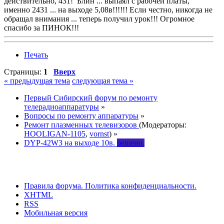
действительно, 431! Блин ... выпаял с рабочей платы,
именно 2431 ... на выходе 5,08в!!!!!! Если честно, никогда не
обращал внимания ... теперь получил урок!!! Огромное
спасибо за ПИНОК!!!
Печать
Страницы:
1
Вверх
« предыдущая тема
следующая тема »
Первый Сибирский форум по ремонту
телерадиоаппаратуры
»
Вопросы по ремонту аппаратуры
»
Ремонт плазменных телевизоров
(Модераторы:
HOOLIGAN-1105
,
vornst
) »
DYP-42W3 на выходе 10в.
решено.
Правила форума.
Политика конфиденциальности.
XHTML
RSS
Мобильная версия