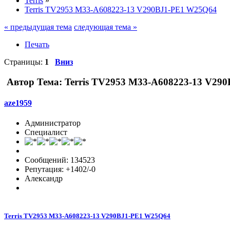
Terris
»
Terris TV2953 M33-A608223-13 V290BJ1-PE1 W25Q64
« предыдущая тема
следующая тема »
Печать
Страницы:
1
Вниз
Автор
Тема: Terris TV2953 M33-A608223-13 V29
aze1959
Администратор
Специалист
Сообщений: 134523
Репутация: +1402/-0
Александр
Terris TV2953 M33-A608223-13 V290BJ1-PE1 W25Q64