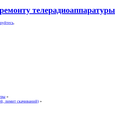
ремонту телерадиоаппаратуры
ируйтесь
.
уры
»
ей, лимит скачиваний)
»