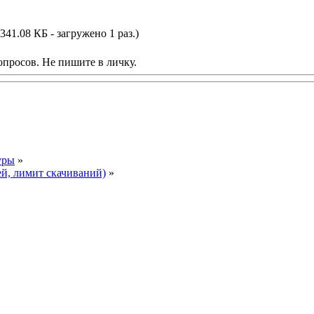
341.08 КБ - загружено 1 раз.)
опросов. Не пишите в личку.
уры
»
ей, лимит скачиваний)
»