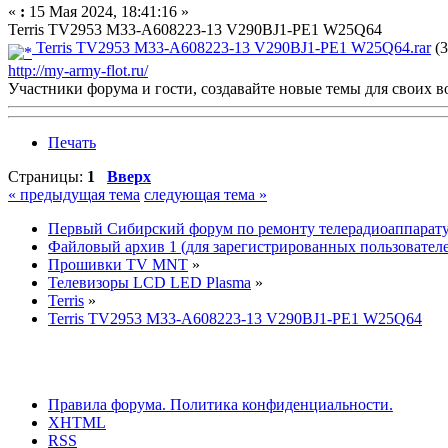
«
:
15 Мая 2024, 18:41:16 »
Terris TV2953 M33-A608223-13 V290BJ1-PE1 W25Q64
Terris TV2953 M33-A608223-13 V290BJ1-PE1 W25Q64.rar
(3
http://my-army-flot.ru/
Участники форума и гости, создавайте новые темы для своих в
Печать
Страницы:
1
Вверх
« предыдущая тема
следующая тема »
Первый Сибирский форум по ремонту телерадиоаппарат
Файловый архив 1 (для зарегистрированных пользовател
Прошивки TV MNT
»
Телевизоры LCD LED Plasma
»
Terris
»
Terris TV2953 M33-A608223-13 V290BJ1-PE1 W25Q64
Правила форума.
Политика конфиденциальности.
XHTML
RSS