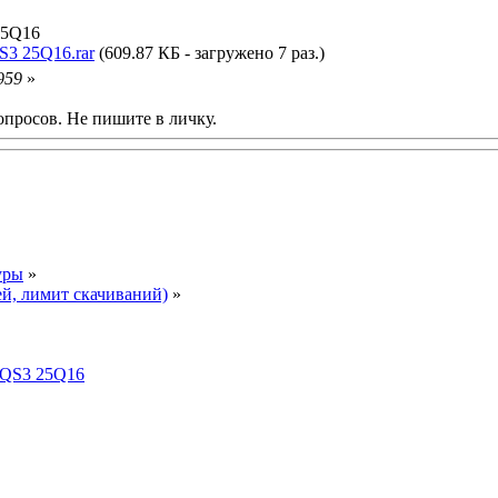
25Q16
 25Q16.rar
(609.87 КБ - загружено 7 раз.)
959
»
опросов. Не пишите в личку.
уры
»
ей, лимит скачиваний)
»
QS3 25Q16