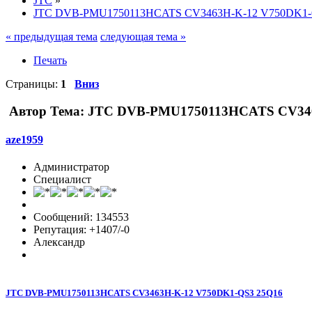
JTC
»
JTC DVB-PMU1750113HCATS CV3463H-K-12 V750DK1-
« предыдущая тема
следующая тема »
Печать
Страницы:
1
Вниз
Автор
Тема: JTC DVB-PMU1750113HCATS CV3463
aze1959
Администратор
Специалист
Сообщений: 134553
Репутация: +1407/-0
Александр
JTC DVB-PMU1750113HCATS CV3463H-K-12 V750DK1-QS3 25Q16