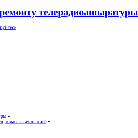
ремонту телерадиоаппаратуры
ируйтесь
.
уры
»
ей, лимит скачиваний)
»