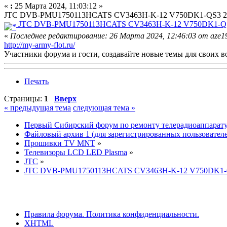
«
:
25 Марта 2024, 11:03:12 »
JTC DVB-PMU1750113HCATS CV3463H-K-12 V750DK1-QS3 
JTC DVB-PMU1750113HCATS CV3463H-K-12 V750DK1-QS3
«
Последнее редактирование: 26 Марта 2024, 12:46:03 от aze1
http://my-army-flot.ru/
Участники форума и гости, создавайте новые темы для своих в
Печать
Страницы:
1
Вверх
« предыдущая тема
следующая тема »
Первый Сибирский форум по ремонту телерадиоаппарат
Файловый архив 1 (для зарегистрированных пользовател
Прошивки TV MNT
»
Телевизоры LCD LED Plasma
»
JTC
»
JTC DVB-PMU1750113HCATS CV3463H-K-12 V750DK1-
Правила форума.
Политика конфиденциальности.
XHTML