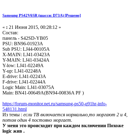
Samsung PS42V6SR (шасси: D73A) [Решено]
«
:
21 Июня 2015, 00:28:12 »
Состав:
панель - S42SD-YB05
PSU: BN96-01923A
Sub PSU: LJ44-00105A
X-MAIN: LJ41-03423A
Y-MAIN: LJ41-03424A
Y-low: LJ41-02249A
Y-up: LJ41-02248A
E-drive: LJ41-02243A
F-drive: LJ41-02244A
Logic Main: LJ41-03075A
Main: BN41-00649A(BN94-00836A PF )
https://forum-monitor.net.ru/samsung-ps50-q91hr-info-
548131.html
Из темы :
если ТВ включается нормально,то моргают 2 и 4,
потом один 4 постояно моргает.
У меня это происходит при каждом включении Похоже
logic жив .