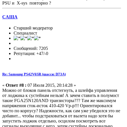
PSU и X-sys повторно ?
CAIIIA
Старший модератор
Специалист
Сообщений: 7205
Репутация: +47/-0
Re: Samsung PS42V6SR (шасси: D73A)
«
Ответ #8 :
07 Июля 2015, 20:14:28 »
Можно от блоков панель отстегнуть, а шлейфа управления
от лоджика к сустейнам нельзя! А зачем ставить в полумост
такие FGA25N120AND транзисторы??? Там же максимум
напряжения сток-исток 410-420 Vp-p!!! Ориентировался
чисто по корпусу? Надежности, как сам уже убедился это не
добавит... чтобы подстраховаться от вылета надо хотя бы
запустить лоджик отдельно, осцилом посмотреть все
сигналы выходящие с него, затем сустейны досконально