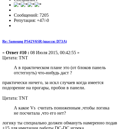
Сообщений: 7205
Репутация: +47/-0
Re: Samsung PS42V6SR (шасси: D73A)
«
Ответ #10 :
08 Июля 2015, 00:42:55 »
Цитата: TNT
А в практическом плане это (от блоков панель
отстегнуть) что-нибудь даст ?
практически ничего, за искл случаев когда имеется
подозрение на прогары, пробои в панели.
Цитата: TNT
А какое Vs считать пониженным ,чтобы логика
не посчитала ,что его нет?
логику ты специально должен обмануть намеренно подав
+15 для имитации работы DC-DC игрека.