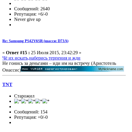
Сообщений: 2640
Репутация: +6/-0
Never give up
Re: Samsung PS42V6SR (шасси: D73A)
«
Ответ #15 :
25 Июля 2015, 23:42:29 »
Чё их искать,наберись терпения и жди
Не гонись за деньгами – иди им на встречу (Аристотель
Онассис)
TNT
Старожил
Сообщений: 154
Репутация: +0/-0