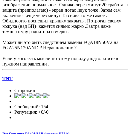
,изображение нормальное . Однако через минут 20 сработала
защита (предполагаю) - экран погас ,звук тоже .Затем сам
включился ,еще через минут 15 снова то же самое .
Обидно,что поспешил крышку закрыть . Потрогал сверху
кожуха (над БП)- кажется сильно жарко .Завтра даже
температуру радиатора измерю .
Может ли это быть следствием замены FQA18N50V2 на
FGA25N120AND ? Неравноценно ?
Если у кого есть мысли по этому поводу ,подтолкните в
нужном направлении .
TNT
Старожил
Сообщений: 154
Репутация: +0/-0
Re: Samsung PS42V6SR (шасси: D73A)