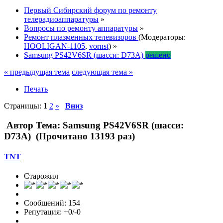
Первый Сибирский форум по ремонту
телерадиоаппаратуры
»
Вопросы по ремонту аппаратуры
»
Ремонт плазменных телевизоров
(Модераторы:
HOOLIGAN-1105
,
vornst
) »
Samsung PS42V6SR (шасси: D73A)
решено
« предыдущая тема
следующая тема »
Печать
Страницы:
1
2
»
Вниз
Автор
Тема: Samsung PS42V6SR (шасси:
D73A) (Прочитано 13193 раз)
TNT
Старожил
Сообщений: 154
Репутация: +0/-0