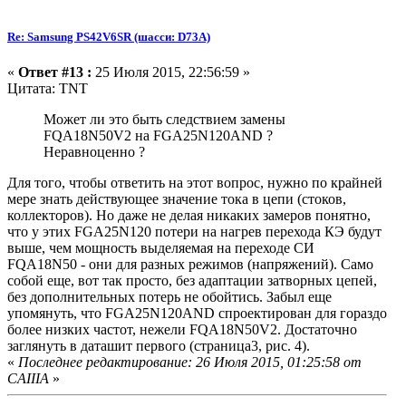
Re: Samsung PS42V6SR (шасси: D73A)
«
Ответ #13 :
25 Июля 2015, 22:56:59 »
Цитата: TNT
Может ли это быть следствием замены
FQA18N50V2 на FGA25N120AND ?
Неравноценно ?
Для того, чтобы ответить на этот вопрос, нужно по крайней
мере знать действующее значение тока в цепи (стоков,
коллекторов). Но даже не делая никаких замеров понятно,
что у этих FGA25N120 потери на нагрев перехода КЭ будут
выше, чем мощность выделяемая на переходе СИ
FQA18N50 - они для разных режимов (напряжений). Само
собой еще, вот так просто, без адаптации затворных цепей,
без дополнительных потерь не обойтись. Забыл еще
упомянуть, что FGA25N120AND спроектирован для гораздо
более низких частот, нежели FQA18N50V2. Достаточно
заглянуть в даташит первого (страница3, рис. 4).
«
Последнее редактирование: 26 Июля 2015, 01:25:58 от
CAIIIA
»