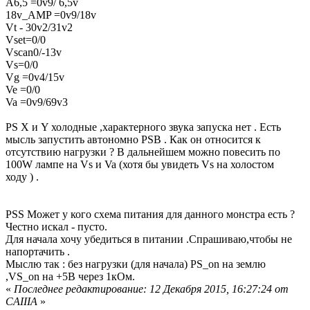
A6,5 =0v9/ 6,5v
18v_AMP =0v9/18v
Vt - 30v2/31v2
Vset=0/0
Vscan0/-13v
Vs=0/0
Vg =0v4/15v
Ve =0/0
Va =0v9/69v3
PS Х и Y холодные ,характерного звука запуска нет . Есть
мысль запустить автономно PSB . Как он относится к
отсутствию нагрузки ? В дальнейшем можно повесить по
100W лампе на Vs и Va (хотя бы увидеть Vs на холостом
ходу ) .
PSS Может у кого схема питания для данного монстра есть ?
Честно искал - пусто.
Для начала хочу убедиться в питании .Спрашиваю,чтобы не
напортачить .
Мыслю так : без нагрузки (для начала) PS_on на землю
,VS_on на +5В через 1кОм.
«
Последнее редактирование: 12 Декабря 2015, 16:27:24 от
CAIIIA
»