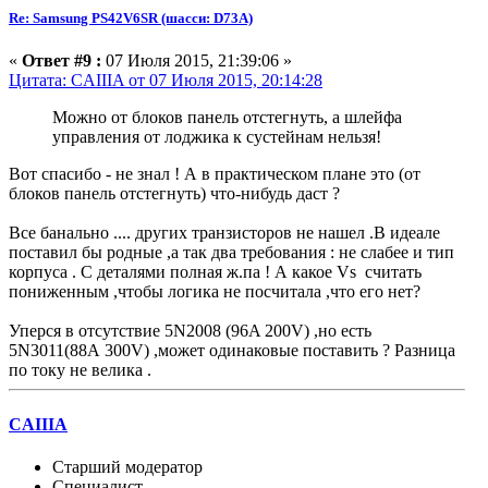
Re: Samsung PS42V6SR (шасси: D73A)
«
Ответ #9 :
07 Июля 2015, 21:39:06 »
Цитата: CAIIIA от 07 Июля 2015, 20:14:28
Можно от блоков панель отстегнуть, а шлейфа
управления от лоджика к сустейнам нельзя!
Вот спасибо - не знал ! А в практическом плане это (от
блоков панель отстегнуть) что-нибудь даст ?
Все банально .... других транзисторов не нашел .В идеале
поставил бы родные ,а так два требования : не слабее и тип
корпуса . С деталями полная ж.па ! А какое Vs считать
пониженным ,чтобы логика не посчитала ,что его нет?
Уперся в отсутствие 5N2008 (96A 200V) ,но есть
5N3011(88А 300V) ,может одинаковые поставить ? Разница
по току не велика .
CAIIIA
Старший модератор
Специалист