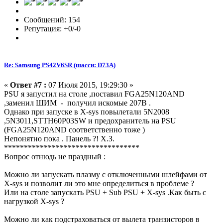
Сообщений: 154
Репутация: +0/-0
Re: Samsung PS42V6SR (шасси: D73A)
«
Ответ #7 :
07 Июля 2015, 19:29:30 »
PSU я запустил на столе ,поставил FGA25N120AND
,заменил ШИМ - получил искомые 207В .
Однако при запуске в X-sys повылетали 5N2008
,5N3011,STTH60P03SW и предохранитель на PSU
(FGA25N120AND соответственно тоже )
Непонятно пока . Панель ?! Х.З.
**********************************
Вопрос отнюдь не праздный :
Можно ли запускать плазму с отключенными шлейфами от
X-sys и позволит ли это мне определиться в проблеме ?
Или на столе запускать PSU + Sub PSU + X-sys .Как быть с
нагрузкой X-sys ?
Можно ли как подстраховаться от вылета транзисторов в