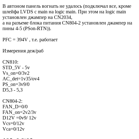
В автоном панель вогнать не удалось (подключал все, кроме
шлейфа LVDS с main на logic main. При этом на logic main
установлен джампер на СN2034,
а на разъеме блока питания CN804-2 установлен джампер на
пины 4-5 (PSon-RTN)).
PFC = 394V , т.е. работает
Измерения деж/раб
CN810:
STD_5V - 5v
Vs_on=0/3v2
AC_det=1v35/ov4
PS_on=3v9/0
D5,3 - 5,3
CN804-2:
FAN_D=0/0
FAN_on=2v2/3v
D12V =0v9/ 12v
Vcs=0/12v
Vca=0/12v