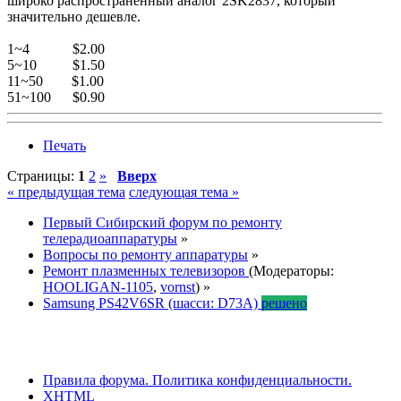
широко распространенный аналог 2SK2837, который
значительно дешевле.
1~4 $2.00
5~10 $1.50
11~50 $1.00
51~100 $0.90
Печать
Страницы:
1
2
»
Вверх
« предыдущая тема
следующая тема »
Первый Сибирский форум по ремонту
телерадиоаппаратуры
»
Вопросы по ремонту аппаратуры
»
Ремонт плазменных телевизоров
(Модераторы:
HOOLIGAN-1105
,
vornst
) »
Samsung PS42V6SR (шасси: D73A)
решено
Правила форума.
Политика конфиденциальности.
XHTML