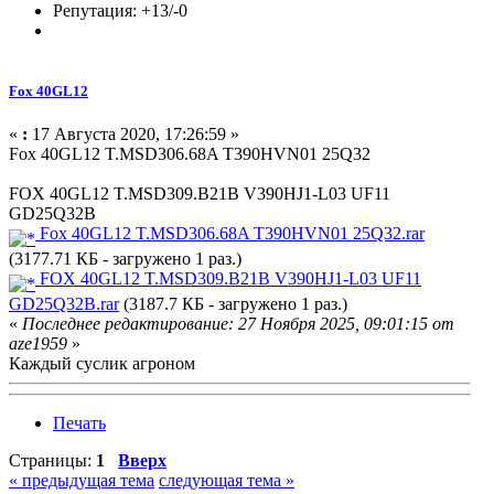
Репутация: +13/-0
Fox 40GL12
«
:
17 Августа 2020, 17:26:59 »
Fox 40GL12 T.MSD306.68A T390HVN01 25Q32
FOX 40GL12 T.MSD309.B21B V390HJ1-L03 UF11
GD25Q32B
Fox 40GL12 T.MSD306.68A T390HVN01 25Q32.rar
(3177.71 КБ - загружено 1 раз.)
FOX 40GL12 T.MSD309.B21B V390HJ1-L03 UF11
GD25Q32B.rar
(3187.7 КБ - загружено 1 раз.)
«
Последнее редактирование: 27 Ноября 2025, 09:01:15 от
aze1959
»
Каждый суслик агроном
Печать
Страницы:
1
Вверх
« предыдущая тема
следующая тема »