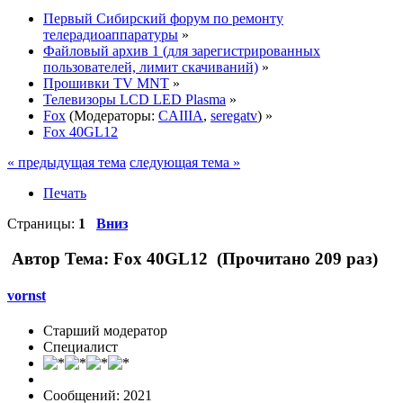
Первый Сибирский форум по ремонту
телерадиоаппаратуры
»
Файловый архив 1 (для зарегистрированных
пользователей, лимит скачиваний)
»
Прошивки TV MNT
»
Телевизоры LCD LED Plasma
»
Fox
(Модераторы:
CAIIIA
,
seregatv
) »
Fox 40GL12
« предыдущая тема
следующая тема »
Печать
Страницы:
1
Вниз
Автор
Тема: Fox 40GL12 (Прочитано 209 раз)
vornst
Старший модератор
Специалист
Сообщений: 2021