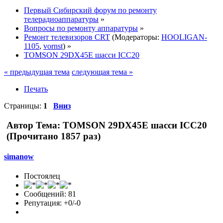
Первый Сибирский форум по ремонту
телерадиоаппаратуры
»
Вопросы по ремонту аппаратуры
»
Ремонт телевизоров CRT
(Модераторы:
HOOLIGAN-
1105
,
vornst
) »
TOMSON 29DX45E шасси ICC20
« предыдущая тема
следующая тема »
Печать
Страницы:
1
Вниз
Автор
Тема: TOMSON 29DX45E шасси ICC20
(Прочитано 1857 раз)
simanow
Постоялец
Сообщений: 81
Репутация: +0/-0