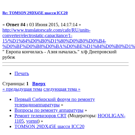
Re: TOMSON 29DX45E шасси ICC20
«
Ответ #4 :
03 Июня 2015, 14:17:14 »
http://www.translatorscafe.com/cafe/RU/units-
converter/electrostatic-capacitance/1-
15/%D1%84%D0%B0%D1%80%D0%B0%D0%B4-
%D0%BF%D0%B8%D0%BA%D0%BE%D1%84%D0%B0%D1%8
" Европа кончилась - Азия началась." х/ф Днепровский
рубеж
Печать
Страницы:
1
Вверх
« предыдущая тема
следующая тема »
Первый Сибирский форум по ремонту
телерадиоаппаратуры
»
Вопросы по ремонту аппаратуры
»
Ремонт телевизоров CRT
(Модераторы:
HOOLIGAN-
1105
,
vornst
) »
TOMSON 29DX45E шасси ICC20