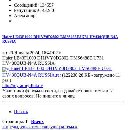
Сообщений: 134557
Репутация: +1432/-0
Александр
Haier LE43F1000 DH1VY0D2802 T.MS6488E.U731 HV430QUB-N4A
RUSSIA
«
:
29 Января 2024, 16:41:02 »
Haier LE43F1000 DH1VY0D2802 T.MS6488E.U731
HV430QUB-N4A RUSSIA
Haier LE43F1000 DH1VY0D2802 T.MS6488E.U731
HV430QUB-N4A RUSSIA.rar
(122238.28 КБ - загружено 11
раз.)
http://my-army-flot.ru/
Участники форума и гости, создавайте новые темы для
своих вопросов. Не пишите в личку.
Печать
Страницы:
1
Вверх
« предыдущая тема
следующая тема »