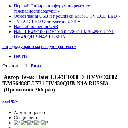
Первый Сибирский форум по ремонту
телерадиоаппаратуры
»
Обновления USB и прошивки EMMC TV LCD LED
»
TV LCD LED Обновления USB
»
Haier обновления USB
»
Haier LE43F1000 DH1VY0D2802 T.MS6488E.U731
HV430QUB-N4A RUSSIA
« предыдущая тема
следующая тема »
Печать
Страницы:
1
Вниз
Автор
Тема: Haier LE43F1000 DH1VY0D2802
T.MS6488E.U731 HV430QUB-N4A RUSSIA
(Прочитано 366 раз)
aze1959
Администратор
Специалист