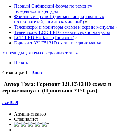
Первый Сибирский форум по ремонту
телерадиоаппаратуры
»
Файловый архив 1 (для зарегистрированных
пользователей, лимит скачиваний)
»
Телевизоры и мониторы схемы и сервис мануалы
»
Телевизоры LCD LED схемы и сервис мануалы
»
LCD LED Horizont (Горизонт)
»
Горизонт 32LE5131D схема и сервис мануал
« предыдущая тема
следующая тема »
Печать
Страницы:
1
Вниз
Автор
Тема: Горизонт 32LE5131D схема и
сервис мануал (Прочитано 2150 раз)
aze1959
Администратор
Специалист