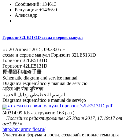
Сообщений: 134613
Репутация: +1436/-0
Александр
Горизонт 32LE5131D схема и сервис мануал
«
:
20 Апреля 2015, 09:33:05 »
схема и сервис мануал Горизонт 32LE5131D
Горизонт 32LE5131D
Горизонт 42LE5131D
原理圖和維修手冊
Schematic diagram and service manual
Diagrama esquemático y manual de servicio
आरेख और सेवा पुस्तिका
الرسم التخطيطي ودليل الخدمة
Diagrama esquemático e manual de serviço
схема и сервис мануал Горизонт 32LE5131D.pdf
(49314.09 КБ - загружено 163 раз.)
«
Последнее редактирование: 25 Июня 2017, 17:19:17 от
aze1959
»
http://my-army-flot.ru/
Участники форума и гости, создавайте новые темы для