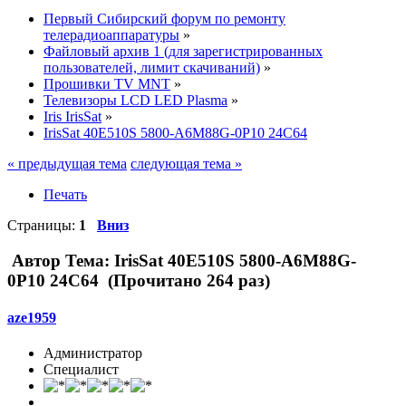
Первый Сибирский форум по ремонту
телерадиоаппаратуры
»
Файловый архив 1 (для зарегистрированных
пользователей, лимит скачиваний)
»
Прошивки TV MNT
»
Телевизоры LCD LED Plasma
»
Iris IrisSat
»
IrisSat 40E510S 5800-A6M88G-0P10 24C64
« предыдущая тема
следующая тема »
Печать
Страницы:
1
Вниз
Автор
Тема: IrisSat 40E510S 5800-A6M88G-
0P10 24C64 (Прочитано 264 раз)
aze1959
Администратор
Специалист