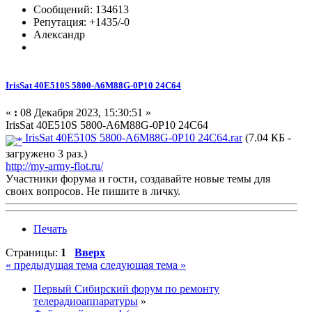
Сообщений: 134613
Репутация: +1435/-0
Александр
IrisSat 40E510S 5800-A6M88G-0P10 24C64
«
:
08 Декабря 2023, 15:30:51 »
IrisSat 40E510S 5800-A6M88G-0P10 24C64
IrisSat 40E510S 5800-A6M88G-0P10 24C64.rar
(7.04 КБ -
загружено 3 раз.)
http://my-army-flot.ru/
Участники форума и гости, создавайте новые темы для
своих вопросов. Не пишите в личку.
Печать
Страницы:
1
Вверх
« предыдущая тема
следующая тема »
Первый Сибирский форум по ремонту
телерадиоаппаратуры
»