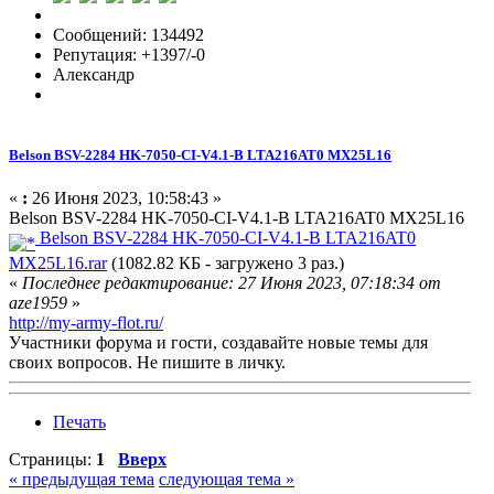
Сообщений: 134492
Репутация: +1397/-0
Александр
Belson BSV-2284 HK-7050-CI-V4.1-B LTA216AT0 MX25L16
«
:
26 Июня 2023, 10:58:43 »
Belson BSV-2284 HK-7050-CI-V4.1-B LTA216AT0 MX25L16
Belson BSV-2284 HK-7050-CI-V4.1-B LTA216AT0
MX25L16.rar
(1082.82 КБ - загружено 3 раз.)
«
Последнее редактирование: 27 Июня 2023, 07:18:34 от
aze1959
»
http://my-army-flot.ru/
Участники форума и гости, создавайте новые темы для
своих вопросов. Не пишите в личку.
Печать
Страницы:
1
Вверх
« предыдущая тема
следующая тема »