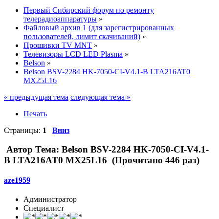
Первый Сибирский форум по ремонту
телерадиоаппаратуры
»
Файловый архив 1 (для зарегистрированных
пользователей, лимит скачиваний)
»
Прошивки TV MNT
»
Телевизоры LCD LED Plasma
»
Belson
»
Belson BSV-2284 HK-7050-CI-V4.1-B LTA216AT0
MX25L16
« предыдущая тема
следующая тема »
Печать
Страницы:
1
Вниз
Автор
Тема: Belson BSV-2284 HK-7050-CI-V4.1-
B LTA216AT0 MX25L16 (Прочитано 446 раз)
aze1959
Администратор
Специалист