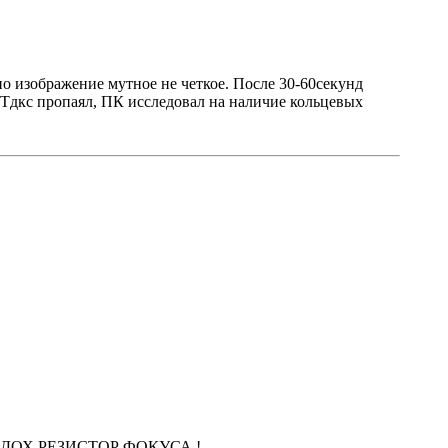
 но изображение мутное не четкое. После 30-60секунд
а. Тдкс пропаял, ПК исследовал на наличие кольцевых
ДЗДОХ РЕЗИСТОР ФОКУСА !