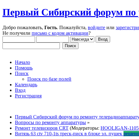
Первый Сибирский форум по 
Добро пожаловать,
Гость
. Пожалуйста,
войдите
или
зарегистр
Не получили
письмо с кодом активации
?
Начало
Помощь
Поиск
Поиск по базе полей
Календарь
Вход
Регистрация
Первый Сибирский форум по ремонту телерадиоаппарат
Вопросы по ремонту аппаратуры
»
Ремонт телевизоров CRT
(Модераторы:
HOOLIGAN-1105
Витязь 63 ctv 710-1ts треск-писк в блоке эл. пушек
решен