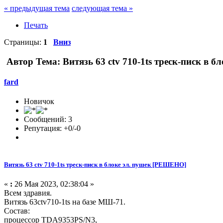
« предыдущая тема
следующая тема »
Печать
Страницы:
1
Вниз
Автор
Тема: Витязь 63 ctv 710-1ts треск-писк в б
fard
Новичок
Сообщений: 3
Репутация: +0/-0
Витязь 63 ctv 710-1ts треск-писк в блоке эл. пушек [РЕШЕНО]
«
:
26 Мая 2023, 02:38:04 »
Всем здравия.
Витязь 63ctv710-1ts на базе МШ-71.
Состав:
процессор TDA9353PS/N3,