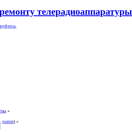
ремонту телерадиоаппаратуры
ируйтесь
.
уры
»
,
vornst
) »
о