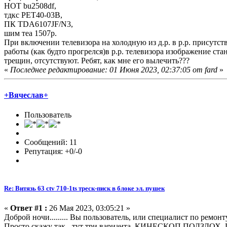
НОТ bu2508df,
тдкс РЕТ40-03В,
ПК TDA6107JF/N3,
шим теа 1507р.
При включении телевизора на холодную из д.р. в р.р. присутств
работы (как будто прогрелся)в р.р. телевизора изображение ст
трещин, отсутствуют. Ребят, как мне его вылечить???
«
Последнее редактирование: 01 Июня 2023, 02:37:05 от fard
»
+Вячеслав+
Пользователь
Сообщений: 11
Репутация: +0/-0
Re: Витязь 63 ctv 710-1ts треск-писк в блоке эл. пушек
«
Ответ #1 :
26 Мая 2023, 03:05:21 »
Доброй ночи......... Вы пользователь, или специалист по ремон
Просто скажу так - тут три варианта, КИНЕСКОП ПОД