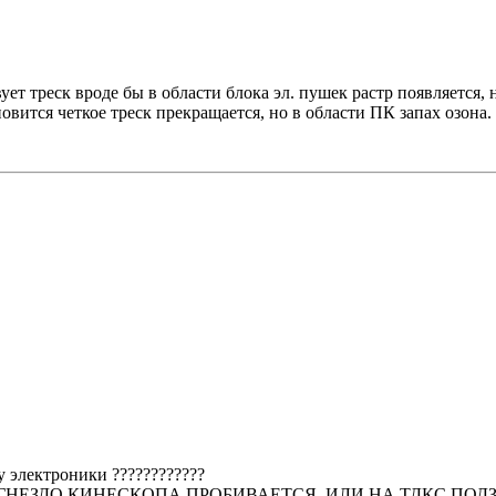
ует треск вроде бы в области блока эл. пушек растр появляется,
ановится четкое треск прекращается, но в области ПК запах озон
ту электроники ????????????
ЗДОХ, ГНЕЗДО КИНЕСКОПА ПРОБИВАЕТСЯ, ИЛИ НА ТДКС ПО