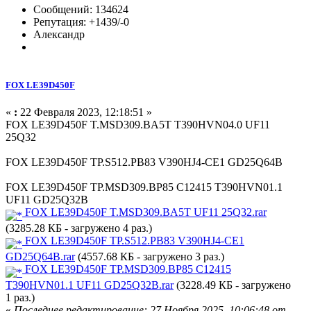
Сообщений: 134624
Репутация: +1439/-0
Александр
FOX LE39D450F
«
:
22 Февраля 2023, 12:18:51 »
FOX LE39D450F T.MSD309.BA5T T390HVN04.0 UF11
25Q32
FOX LE39D450F TP.S512.PB83 V390HJ4-CE1 GD25Q64B
FOX LE39D450F TP.MSD309.BP85 C12415 T390HVN01.1
UF11 GD25Q32B
FOX LE39D450F T.MSD309.BA5T UF11 25Q32.rar
(3285.28 КБ - загружено 4 раз.)
FOX LE39D450F TP.S512.PB83 V390HJ4-CE1
GD25Q64B.rar
(4557.68 КБ - загружено 3 раз.)
FOX LE39D450F TP.MSD309.BP85 C12415
T390HVN01.1 UF11 GD25Q32B.rar
(3228.49 КБ - загружено
1 раз.)
«
Последнее редактирование: 27 Ноября 2025, 10:06:48 от