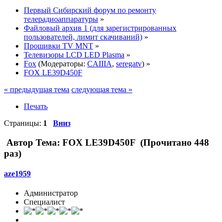
Первый Сибирский форум по ремонту
телерадиоаппаратуры
»
Файловый архив 1 (для зарегистрированных
пользователей, лимит скачиваний)
»
Прошивки TV MNT
»
Телевизоры LCD LED Plasma
»
Fox
(Модераторы:
CAIIIA
,
seregatv
) »
FOX LE39D450F
« предыдущая тема
следующая тема »
Печать
Страницы:
1
Вниз
Автор
Тема: FOX LE39D450F (Прочитано 448
раз)
aze1959
Администратор
Специалист