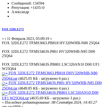
Сообщений: 134594
Репутация: +1435/-0
Александр
FOX 32DLE272
«
:
11 Февраля 2023, 05:09:19 »
FOX 32DLE272 TP.MS3663.PB818 HV320WHB-N80 25Q64
FOX 32DLE272 TP.MS3463S.P801 HV320WHB-N85 D00
25Q64
FOX 32DLE272 TP.MS3463S.PB801 LSC320AN10 D00 UF1
W25Q64
FOX 32DLE272 TP.MS3663.PB818 DHV320WHB-N80
25Q64.rar
(4625.05 КБ - загружено 6 раз.)
FOX 32DLE272 TP.MS3463S.P801 HV320WHB-N85 D00
25Q64.rar
(4649.85 КБ - загружено 4 раз.)
FOX 32DLE272 TP.MS3463S.PB801 LSC320AN10 D00
UF1 W25Q64.rar
(4635.69 КБ - загружено 3 раз.)
«
Последнее редактирование: 08 Сентября 2024, 14:45:27
от aze1959
»