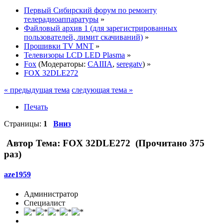
Первый Сибирский форум по ремонту
телерадиоаппаратуры
»
Файловый архив 1 (для зарегистрированных
пользователей, лимит скачиваний)
»
Прошивки TV MNT
»
Телевизоры LCD LED Plasma
»
Fox
(Модераторы:
CAIIIA
,
seregatv
) »
FOX 32DLE272
« предыдущая тема
следующая тема »
Печать
Страницы:
1
Вниз
Автор
Тема: FOX 32DLE272 (Прочитано 375
раз)
aze1959
Администратор
Специалист