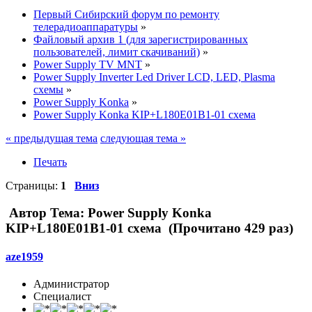
Первый Сибирский форум по ремонту
телерадиоаппаратуры
»
Файловый архив 1 (для зарегистрированных
пользователей, лимит скачиваний)
»
Power Supply TV MNT
»
Power Supply Inverter Led Driver LCD, LED, Plasma
схемы
»
Power Supply Konka
»
Power Supply Konka KIP+L180E01B1-01 схема
« предыдущая тема
следующая тема »
Печать
Страницы:
1
Вниз
Автор
Тема: Power Supply Konka
KIP+L180E01B1-01 схема (Прочитано 429 раз)
aze1959
Администратор
Специалист