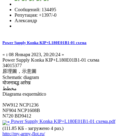
Сообщений: 134495
Репутация: +1397/-0
Александр
Power Supply Konka KIP+L180E01B1-01 схема
«
:
08 Января 2023, 20:20:24 »
Power Supply Konka KIP+L180E01B1-01 схема
34015377
原理圖，示意圖
Schematic diagram
योजनाबद्ध आरेख
مخطط
Diagrama esquemático
NW912 NCP1236
NF904 NCP1608B
N720 BD9412
Power Supply Konka KIP+L180E01B1-01 схема.pdf
(111.85 КБ - загружено 4 раз.)
http://my-army-flot.ru/