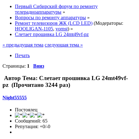
Первый Сибирский форум по ремонту
телерадиоаппаратуры
»
Вопросы по ремонту аппаратуры
»
Ремонт телевизоров ЖК (LCD LED)
(Модераторы:
HOOLIGAN-1105
,
vornst
) »
Слетает прошивка LG 24mt49vf-pz
« предыдущая тема
следующая тема »
Печать
Страницы:
1
Вниз
Автор
Тема: Слетает прошивка LG 24mt49vf-
pz (Прочитано 3244 раз)
Night55555
Постоялец
Сообщений: 65
Репутация: +0/-0