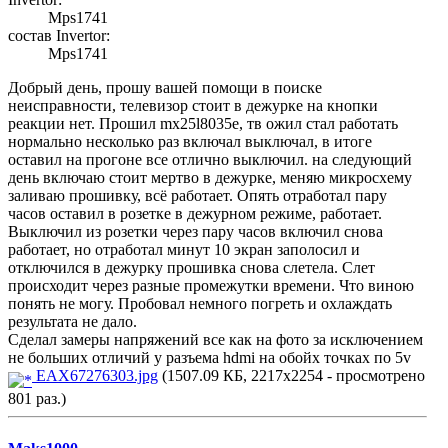
Mps1741
состав Invertor:
Mps1741
Добрый день, прошу вашей помощи в поиске
неисправности, телевизор стоит в дежурке на кнопки
реакции нет. Прошил mx25l8035e, тв ожил стал работать
нормально несколько раз включал выключал, в итоге
оставил на прогоне все отлично выключил. на следующий
день включаю стоит мертво в дежурке, меняю микросхему
заливаю прошивку, всë работает. Опять отработал пару
часов оставил в розетке в дежурном режиме, работает.
Выключил из розетки через пару часов включил снова
работает, но отработал минут 10 экран заполосил и
отключился в дежурку прошивка снова слетела. Слет
происходит через разные промежутки времени. Что виною
понять не могу. Пробовал немного погреть и охлаждать
результата не дало.
Сделал замеры напряжений все как на фото за исключением
не больших отличий у разъема hdmi на обойх точках по 5v
EAX67276303.jpg
(1507.09 КБ, 2217x2254 - просмотрено
801 раз.)