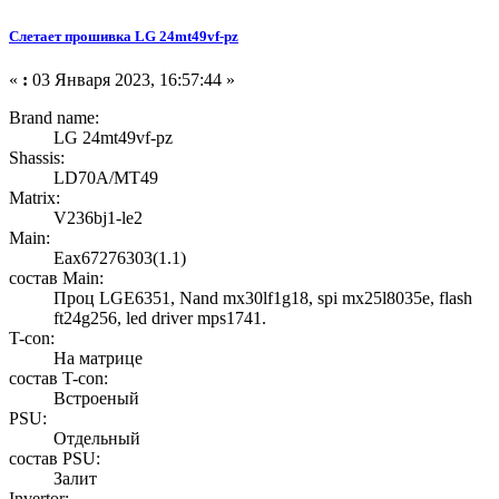
Слетает прошивка LG 24mt49vf-pz
«
:
03 Января 2023, 16:57:44 »
Brand name:
LG 24mt49vf-pz
Shassis:
LD70A/MT49
Matrix:
V236bj1-le2
Main:
Eax67276303(1.1)
состав Main:
Проц LGE6351, Nand mx30lf1g18, spi mx25l8035e, flash
ft24g256, led driver mps1741.
T-con:
На матрице
состав T-con:
Встроеный
PSU:
Отдельный
состав PSU:
Залит
Invertor: