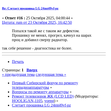
Re: Слетает прошивка LG 24mt49vf-pz
«
Ответ #16 :
25 Октября 2025, 04:00:44 »
Цитата: rum от 23 Октября 2025, 16:42:50
Попался такой же с таким же дефектом.
Прошивку не менял, прогрел, качнул на шарах
проц и добавил сверху радиатор.
так себе решение - диагностика не более.
Печать
Страницы:
1
Вверх
« предыдущая тема
следующая тема »
Первый Сибирский форум по ремонту
телерадиоаппаратуры
»
Вопросы по ремонту аппаратуры
»
Ремонт телевизоров ЖК (LCD LED)
(Модераторы:
HOOLIGAN-1105
,
vornst
) »
Слетает прошивка LG 24mt49vf-pz