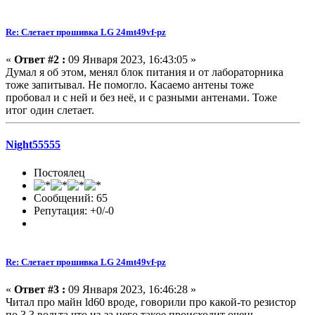
Re: Слетает прошивка LG 24mt49vf-pz
«
Ответ #2 :
09 Января 2023, 16:43:05 »
Думал я об этом, менял блок питания и от лабораторника
тоже запитывал. Не помогло. Касаемо антены тоже
пробовал и с ней и без неë, и с разными антенами. Тоже
итог один слетает.
Night55555
Постоялец
Сообщений: 65
Репутация: +0/-0
Re: Слетает прошивка LG 24mt49vf-pz
«
Ответ #3 :
09 Января 2023, 16:46:28 »
Читал про майн ld60 вроде, говорили про какой-то резистор
по 3.3 вольта что из-за него такое происходит очень