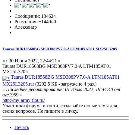
Сообщений: 134624
Репутация: +1440/-0
Александр
Tauras DUR18568BG MSD308PV7.0-A LTM185AT01 MX25L3205
«
:
30 Июня 2022, 22:44:21 »
Tauras DUR18568BG MSD308PV7.0-A LTM185AT01
MX25L3205
Tauras DUR18568BG MSD308PV7.0-A LTM185AT01
MX25L3205.rar
(3292.5 КБ - загружено 4 раз.)
«
Последнее редактирование: 01 Июля 2022, 19:44:40 от
aze1959
»
http://my-army-flot.ru/
Участники форума и гости, создавайте новые темы для
своих вопросов. Не пишите в личку.
Печать