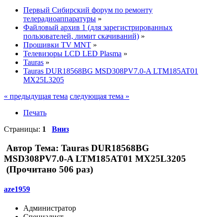
Первый Сибирский форум по ремонту
телерадиоаппаратуры
»
Файловый архив 1 (для зарегистрированных
пользователей, лимит скачиваний)
»
Прошивки TV MNT
»
Телевизоры LCD LED Plasma
»
Tauras
»
Tauras DUR18568BG MSD308PV7.0-A LTM185AT01
MX25L3205
« предыдущая тема
следующая тема »
Печать
Страницы:
1
Вниз
Автор
Тема: Tauras DUR18568BG
MSD308PV7.0-A LTM185AT01 MX25L3205
(Прочитано 506 раз)
aze1959
Администратор
Специалист