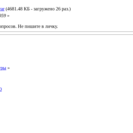
ar
(4681.48 КБ - загружено 26 раз.)
959
»
опросов. Не пишите в личку.
уры
»
0