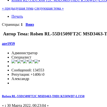
Rolsen RL-55D1509FT2C MSD3463-T8D1 K550WD7-LJ35
« предыдущая тема
следующая тема »
Печать
Страницы:
1
Вниз
Автор
Тема: Rolsen RL-55D1509FT2C MSD3463-T
aze1959
Администратор
Специалист
Сообщений: 134553
Репутация: +1406/-0
Александр
Rolsen RL-55D1509FT2C MSD3463-T8D1 K550WD7-LJ350
«
:
30 Марта 2022, 00:23:04 »