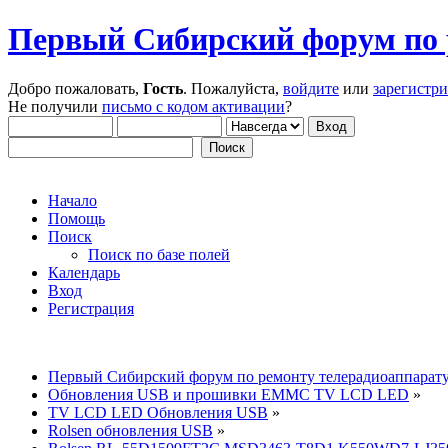
Первый Сибирский форум по 
Добро пожаловать,
Гость
. Пожалуйста,
войдите
или
зарегистр
Не получили
письмо с кодом активации
?
Начало
Помощь
Поиск
Поиск по базе полей
Календарь
Вход
Регистрация
Первый Сибирский форум по ремонту телерадиоаппарат
Обновления USB и прошивки EMMC TV LCD LED
»
TV LCD LED Обновления USB
»
Rolsen обновления USB
»