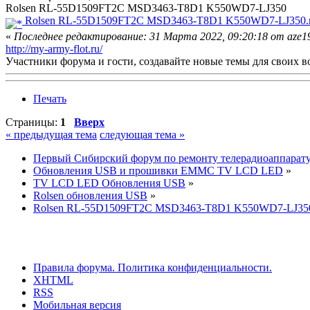
Rolsen RL-55D1509FT2C MSD3463-T8D1 K550WD7-LJ350
Rolsen RL-55D1509FT2C MSD3463-T8D1 K550WD7-LJ350.r
«
Последнее редактирование: 31 Марта 2022, 09:20:18 от aze1
http://my-army-flot.ru/
Участники форума и гости, создавайте новые темы для своих в
Печать
Страницы:
1
Вверх
« предыдущая тема
следующая тема »
Первый Сибирский форум по ремонту телерадиоаппарат
Обновления USB и прошивки EMMC TV LCD LED
»
TV LCD LED Обновления USB
»
Rolsen обновления USB
»
Rolsen RL-55D1509FT2C MSD3463-T8D1 K550WD7-LJ35
Правила форума.
Политика конфиденциальности.
XHTML
RSS
Мобильная версия