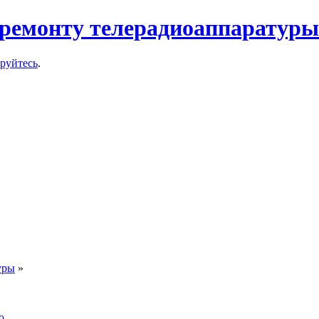
ремонту телерадиоаппаратуры
ируйтесь
.
уры
»