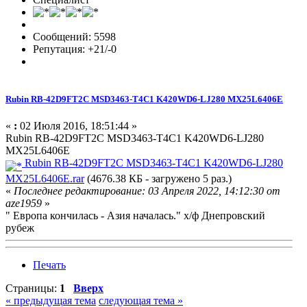
Сообщений: 5598
Репутация: +21/-0
Rubin RB-42D9FT2C MSD3463-T4C1 K420WD6-LJ280 MX25L6406E
«
:
02 Июля 2016, 18:51:44 »
Rubin RB-42D9FT2C MSD3463-T4C1 K420WD6-LJ280
MX25L6406E
Rubin RB-42D9FT2C MSD3463-T4C1 K420WD6-LJ280
MX25L6406E.rar
(4676.38 КБ - загружено 5 раз.)
«
Последнее редактирование: 03 Апреля 2022, 14:12:30 от
aze1959
»
" Европа кончилась - Азия началась." х/ф Днепровский
рубеж
Печать
Страницы:
1
Вверх
« предыдущая тема
следующая тема »