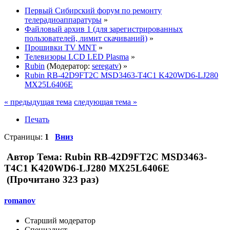
Первый Сибирский форум по ремонту
телерадиоаппаратуры
»
Файловый архив 1 (для зарегистрированных
пользователей, лимит скачиваний)
»
Прошивки TV MNT
»
Телевизоры LCD LED Plasma
»
Rubin
(Модератор:
seregatv
) »
Rubin RB-42D9FT2C MSD3463-T4C1 K420WD6-LJ280
MX25L6406E
« предыдущая тема
следующая тема »
Печать
Страницы:
1
Вниз
Автор
Тема: Rubin RB-42D9FT2C MSD3463-
T4C1 K420WD6-LJ280 MX25L6406E
(Прочитано 323 раз)
romanov
Старший модератор
Специалист