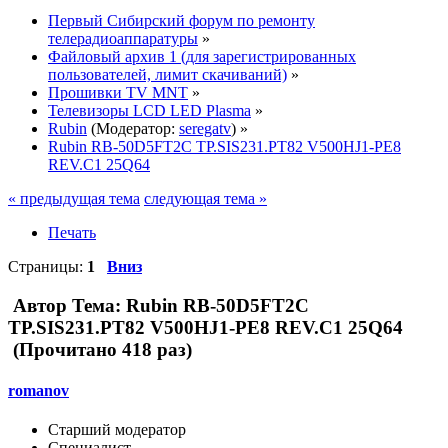
Первый Сибирский форум по ремонту
телерадиоаппаратуры
»
Файловый архив 1 (для зарегистрированных
пользователей, лимит скачиваний)
»
Прошивки TV MNT
»
Телевизоры LCD LED Plasma
»
Rubin
(Модератор:
seregatv
) »
Rubin RB-50D5FT2C TP.SIS231.PT82 V500HJ1-PE8
REV.C1 25Q64
« предыдущая тема
следующая тема »
Печать
Страницы:
1
Вниз
Автор
Тема: Rubin RB-50D5FT2C
TP.SIS231.PT82 V500HJ1-PE8 REV.C1 25Q64
(Прочитано 418 раз)
romanov
Старший модератор
Специалист