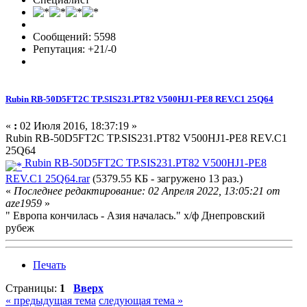
Сообщений: 5598
Репутация: +21/-0
Rubin RB-50D5FT2C TP.SIS231.PT82 V500HJ1-PE8 REV.C1 25Q64
«
:
02 Июля 2016, 18:37:19 »
Rubin RB-50D5FT2C TP.SIS231.PT82 V500HJ1-PE8 REV.C1
25Q64
Rubin RB-50D5FT2C TP.SIS231.PT82 V500HJ1-PE8
REV.C1 25Q64.rar
(5379.55 КБ - загружено 13 раз.)
«
Последнее редактирование: 02 Апреля 2022, 13:05:21 от
aze1959
»
" Европа кончилась - Азия началась." х/ф Днепровский
рубеж
Печать
Страницы:
1
Вверх
« предыдущая тема
следующая тема »